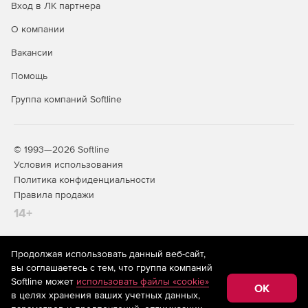
Вход в ЛК партнера
Командам, создающим высоконагруженные сетевые
О компании
сервисы.
Вакансии
Специалистам по интеграции систем,
Помощь
обменивающихся данными по стандартизированным
ASN.1‑схемам.
Группа компаний Softline
© 1993—2026 Softline
Преимущества использования
Условия использования
Политика конфиденциальности
Экономия времени: избавляет от необходимости
Правила продажи
вручную писать код для кодирования и
декодирования сложных структур данных.
14+
Снижение количества ошибок: исключает
человеческий фактор при реализации ASN.1‑правил,
Продолжая использовать данный веб-сайт,
На информационном ресурсе store.softline.ru применяются
гарантируя соответствие стандарту.
вы соглашаетесь с тем, что группа компаний
рекомендательные технологии
(информационные технологии
Softline может
использовать файлы «cookie»
предоставления информации на основе сбора,
OK
Повышение производительности: оптимизированный
в целях хранения ваших учетных данных,
систематизации и анализа сведений, относящихся к
код обеспечивает максимальную скорость обработки
предпочтениям пользователей сети «Интернет»,