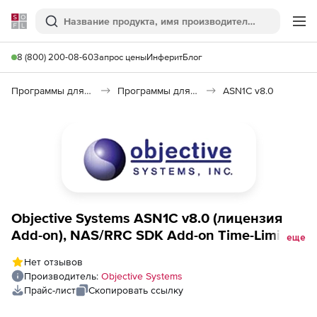
Softline
Поиск
Ме
8 (800) 200-08-60
Запрос цены
Инферит
Блог
Программы для программирования
Программы для разработки ПО
ASN1C v8.0
Objective Systems ASN1C v8.0 (лицензия
Add-on), NAS/RRC SDK Add-on Time-Limited
еще
6 month
Нет отзывов
Производитель:
Objective Systems
Прайс-лист
Скопировать ссылку