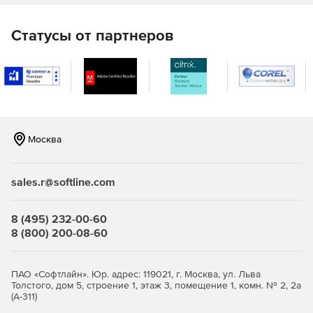
Интеграция со средами разработки: лёгкая
интеграция с популярными системами сборки
(например, Makefile, Visual Studio, Maven).
Статусы от партнеров
Поддержка модульности: корректная обработка
сложных ASN.1‑модулей.
Безопасность: генерация кода с проверкой границ
буферов для предотвращения переполнений и
других уязвимостей.
Москва
sales.r@softline.com
Что нового в версии 8.0
Ускорение процесса компиляции: оптимизированный
8 (495) 232-00-60
алгоритм обработки ASN.1‑спецификаций сокращает
8 (800) 200-08-60
время генерации кода на 25-40 % по сравнению с
предыдущими версиями.
ПАО «Софтлайн». Юр. адрес: 119021, г. Москва, ул. Льва
Улучшенная поддержка правил PER (Packed Encoding
Толстого, дом 5, строение 1, этаж 3, помещение 1, комн. № 2, 2а
(А-311)
Rules): расширенные опции настройки для ещё более
компактного представления данных.