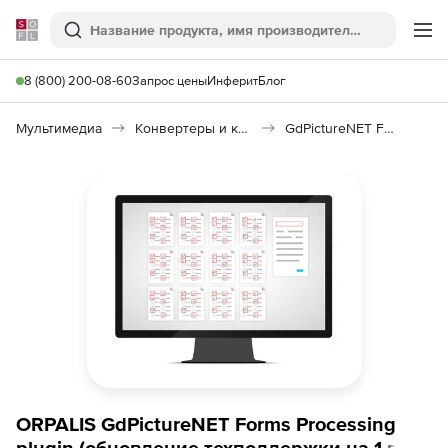
Softline
Поиск
Ме
8 (800) 200-08-60
Запрос цены
Инферит
Блог
Мультимедиа
Конвертеры и кодировщики
GdPictureNET Forms Processing
ORPALIS GdPictureNET Forms Processing