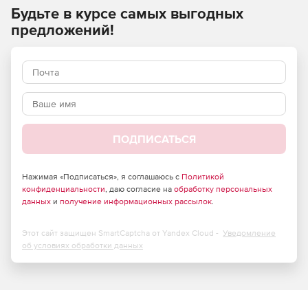
Будьте в курсе самых выгодных
Очень быстрый и точный механизм распознавания
предложений!
шаблонов (механизм фиксации).
Точность зонирования OCR.
Низкое использование памяти.
AnyCPU: доступен в 32-битной и 64-разрядной
версиях.
ПОДПИСАТЬСЯ
Может работать в многопоточных приложениях.
Нажимая «Подписаться», я соглашаюсь с
Политикой
конфиденциальности
, даю согласие на
обработку персональных
данных
и
получение информационных рассылок
.
Этот сайт защищен SmartCaptcha от Yandex Cloud -
Уведомление
об условиях обработки данных