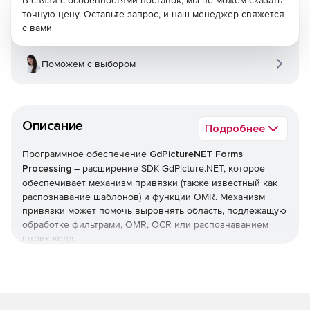
В связи с особенностями поставок, мы не можем сказать
точную цену. Оставьте запрос, и наш менеджер свяжется
с вами
Поможем с выбором
Описание
Подробнее
Программное обеспечение
GdPictureNET Forms
Processing
– расширение SDK GdPicture.NET, которое
обеспечивает механизм привязки (также известный как
распознавание шаблонов) и функции OMR. Механизм
привязки может помочь выровнять область, подлежащую
обработке фильтрами, OMR, OCR или распознаванием
штрих-кода.
Основные функции:
Точное и быстрое обнаружение оптических отметок
(OMR) SDK для .NET.