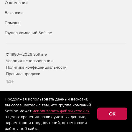
О компании
Вакансии
Помощь
Группа компаний Softline
© 1993—2026 Softline
Условия использования
Политика конфиденциальности
Правила продажи
14+
Продолжая использовать данный веб-сайт,
На информационном ресурсе store.softline.ru применяются
вы соглашаетесь с тем, что группа компаний
рекомендательные технологии
(информационные технологии
Softline может
использовать файлы «cookie»
предоставления информации на основе сбора,
OK
в целях хранения ваших учетных данных,
систематизации и анализа сведений, относящихся к
предпочтениям пользователей сети «Интернет»,
параметров и предпочтений, оптимизации
находящихся на территории Российской Федерации)
работы веб-сайта.