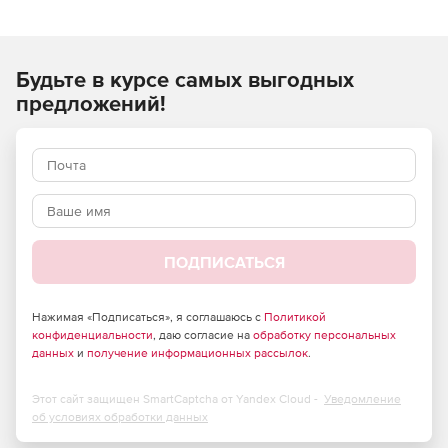
URL-адреса от пользователей» PAN-DB получает
вредоносную информацию об URL-адресе и IP-адресе от
WildFire.
Будьте в курсе самых выгодных
Вредоносные URL-адреса генерируются, когда WildFire
предложений!
идентифицирует неизвестные вредоносные программы,
эксплойты нулевого дня и расширенные постоянные
угрозы (APT) и выполняет их в среде виртуальной
песочницы. Постоянные обновления вредоносных URL-
адресов в PAN-DB позволяют блокировать загрузку
вредоносных программ и отключать команды
вредоносных программ и управлять связью. Используя
базу данных вредоносных URL-адресов, можно
ПОДПИСАТЬСЯ
блокировать различные виды вредоносного веб-доступа
без ущерба для производительности сети.
Нажимая «Подписаться», я соглашаюсь с
Политикой
конфиденциальности
, даю согласие на
обработку персональных
данных
и
получение информационных рассылок
.
Этот сайт защищен SmartCaptcha от Yandex Cloud -
Уведомление
об условиях обработки данных