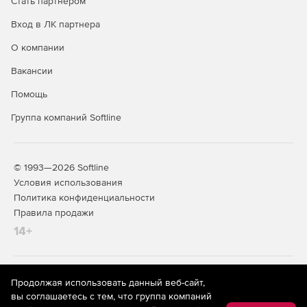
Стать партнером
Вход в ЛК партнера
О компании
Вакансии
Помощь
Группа компаний Softline
© 1993—2026 Softline
Условия использования
Политика конфиденциальности
Правила продажи
14+
На информационном ресурсе store.softline.ru применяются
Продолжая использовать данный веб-сайт,
рекомендательные технологии
(информационные технологии
вы соглашаетесь с тем, что группа компаний
предоставления информации на основе сбора,