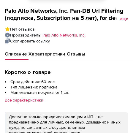
Palo Alto Networks, Inc. Pan-DB Url Filtering
(подписка, Subscription на 5 лет), for device
еще
in an HA pair, PA-3020
Нет отзывов
Производитель:
Palo Alto Networks, Inc.
Скопировать ссылку
Описание
Характеристики
Отзывы
Коротко о товаре
Срок действия: 60 мес.
Тип лицензии: подписка
Минимальная покупка: от 1 шт.
Все характеристики
Доступно только юридическим лицам и ИП – не
предназначено для личных, семейных, домашних и иных
нужд, не связанных с осуществлением
предпринимательской деятельности