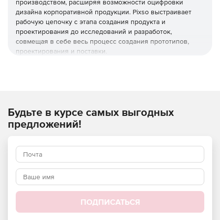
производством, расширяя возможности оцифровки
дизайна корпоративной продукции. Pixso выстраивает
рабочую цепочку с этапа создания продукта и
проектирования до исследований и разработок,
совмещая в себе весь процесс создания прототипов,
проектирования и поставки.
В помощь менеджерам, дизайнерам и разработчикам:
Специализированный инструмент совместной работы
в режиме реального времени для удаленной или
Будьте в курсе самых выгодных
гибридной работы.
предложений!
Интегрируется с различными инструментами
менеджеров по продукту, дизайнеров и
разработчиков.
Упрощает процесс передачи по коду iOS или CSS.
Панель администратора для защиты корпоративных
данных:
ПОДПИСАТЬСЯ