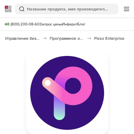
Softline
Поиск
Ме
8 (800) 200-08-60
Запрос цены
Инферит
Блог
Управление бизнесом, CRM/ERP
Программное обеспечение для управления бизнесом
Pixso Enterprise