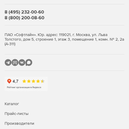
Повышение эффективности с общими корпоративными
8 (495) 232-00-60
ресурсами:
8 (800) 200-08-60
Доступ к общим ресурсам предприятия в режиме
реального времени для удаленной или гибридной
ПАО «Софтлайн». Юр. адрес: 119021, г. Москва, ул. Льва
работы.
Толстого, дом 5, строение 1, этаж 3, помещение 1, комн. № 2, 2а
(А-311)
Настройка корпоративной библиотеки ресурсов и
библиотеки шрифтов.
Миграция ресурсов из Figma или Sketch, экспорт и
импорт различных форматов файлов.
Каталог
Прайс-листы
Производители