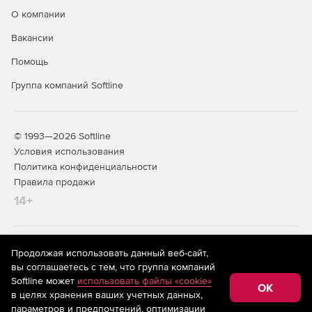
О компании
Доступно по единой цене на 5 языках: английском,
Вакансии
испанском, итальянском, немецком и французском.
Помощь
Группа компаний Softline
© 1993—2026 Softline
Условия использования
Политика конфиденциальности
Правила продажи
14+
На информационном ресурсе store.softline.ru применяются
Продолжая использовать данный веб-сайт,
рекомендательные технологии
(информационные технологии
вы соглашаетесь с тем, что группа компаний
предоставления информации на основе сбора,
Softline может
использовать файлы «cookie»
систематизации и анализа сведений, относящихся к
OK
в целях хранения ваших учетных данных,
предпочтениям пользователей сети «Интернет»,
находящихся на территории Российской Федерации)
параметров и предпочтений, оптимизации