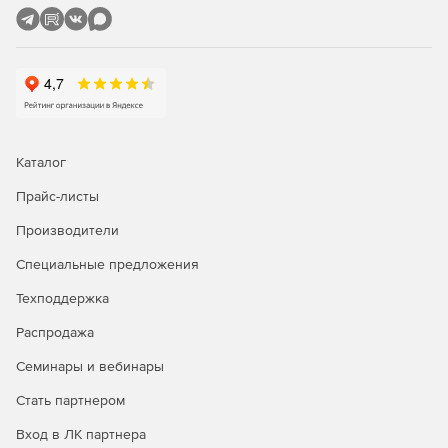
компьютеров из режима сна (технология Wake On
LAN).
Удаленная настройка имен компьютеров, IP-адресов,
параметров функции контроля учетных записей,
брандмауэра.
Полнофункциональное удаленное управление
Каталог
Windows WMI с помощью графического интерфейса.
Прайс-листы
Удаленное восстановление ключей продуктов.
Производители
Удобный интерфейс для управления несколькими
Специальные предложения
доменами и рабочими группами.
Техподдержка
Задачи администрирования можно выполнять
одновременно на множестве компьютеров.
Распродажа
Семинары и вебинары
Мастер настройки для быстрого начала работы.
Стать партнером
Одна лицензия ИТ-администратора для
неограниченного числа управляемых доменов,
Вход в ЛК партнера
серверов и рабочих станций.