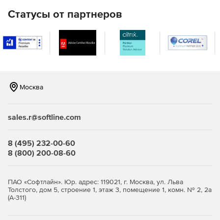
Полный набор HTML-отчетов для доменов Active
Статусы от партнеров
Directory.
Мгновенная очистка Active Directory (от устаревших
объектов).
Восстановление недавно удаленных объектов Active
Directory.
Москва
Эффективные инструменты Active Directory для
просмотра, редактирования и поиска.
sales.r@softline.com
Управление объектами групповой политики (GPO).
8 (495) 232-00-60
Автоматическая и плановая инвентаризация систем с
8 (800) 200-08-60
ОС Windows с экспортом данных в HTML, CSV, БД
Microsoft Access и Microsoft SQL.
ПАО «Софтлайн». Юр. адрес: 119021, г. Москва, ул. Льва
Средства миграции Windows Active Directory между
Толстого, дом 5, строение 1, этаж 3, помещение 1, комн. № 2, 2а
доменами и серверами.
(А-311)
Автоматический и запланированный вывод