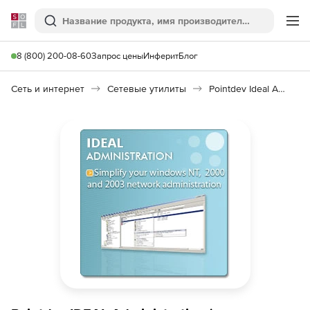
Softline
Поиск
Ме
8 (800) 200-08-60
Запрос цены
Инферит
Блог
Сеть и интернет
Сетевые утилиты
Pointdev Ideal Administration