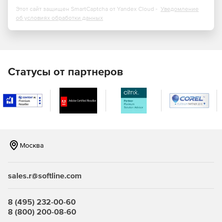
Этот сайт защищен SmartCaptcha от Yandex Cloud -
Уведомление
об условиях обработки данных
Статусы от партнеров
Москва
sales.r@softline.com
8 (495) 232-00-60
8 (800) 200-08-60