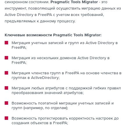
синхронном состоянии.
Pragmatic Tools Migrator
- это
инструмент, позволяющий осуществить миграцию данных из
Active Directory в FreeIPA с учетом всех требований,
предъявляемых к данному процессу.
Ключевые возможности Pragmatic Tools Migrator:
Миграция учетных записей и групп из Active Directory в
FreeIPA;
Миграция из нескольких доменов Active Directory в
FreeIPA;
Миграция членства групп в FreeIPA на основе членства в
группах в ActiveDirectory;
Миграция любых атрибутов с поддержкой гибких правил
преобразования значений атрибутов;
Возможность поэтапной миграции учетных записей и
групп (например, по отделам);
Возможность протестировать корректность настроек до
создания объектов в FreeIPA;