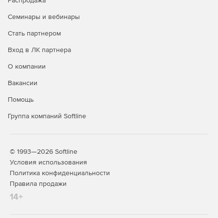
Распродажа
Семинары и вебинары
Стать партнером
Вход в ЛК партнера
О компании
Вакансии
Помощь
Группа компаний Softline
© 1993—2026 Softline
Условия использования
Политика конфиденциальности
Правила продажи
14+