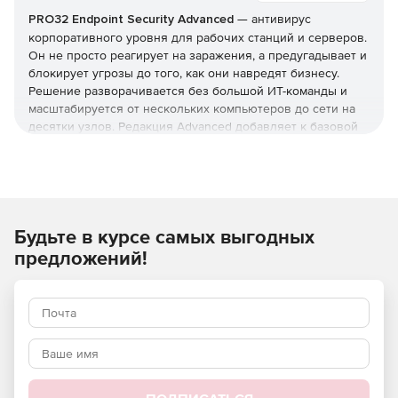
PRO32 Endpoint Security Advanced
— антивирус
корпоративного уровня для рабочих станций и серверов.
Он не просто реагирует на заражения, а предугадывает и
блокирует угрозы до того, как они навредят бизнесу.
Решение разворачивается без большой ИТ-команды и
масштабируется от нескольких компьютеров до сети на
десятки узлов. Редакция Advanced добавляет к базовой
защите инструменты жёсткого контроля: управление
приложениями и доступом, контроль USB и веб-
фильтрацию. Купить PRO32 Endpoint Security и получить
ключи можно в этой карточке (продукт для юрлиц и ИП).
Как устроена защита
Будьте в курсе самых выгодных
предложений!
В основе — многоуровневая модель: антивирус,
антишпион и антифишинг, защита от руткитов и программ-
вымогателей, фильтрация почты и интернет-трафика.
Отмеченные наградами технологии упреждающего
обнаружения дополняются поведенческим
(эвристическим) анализом, который выявляет
неизвестные вредоносные программы и эксплойты
нулевого дня.