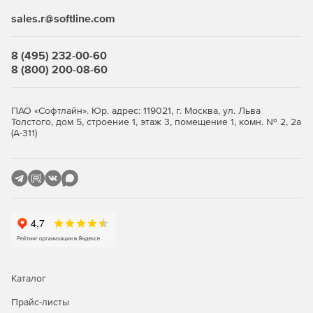
консоль из любого браузера. В редакции Advanced
sales.r@softline.com
доступны контроль приложений, контроль USB-устройств
и веб-фильтры, а также защита файловых серверов и
8 (495) 232-00-60
интеграция с SIEM-системами. Облачная аналитика угроз
8 (800) 200-08-60
PRO32 ETI (Ecosystem Threat Intelligence) собирает данные
о глобальных атаках и ускоряет реакцию на новые
угрозы; продукт интегрируется с Active Directory и
ПАО «Софтлайн». Юр. адрес: 119021, г. Москва, ул. Льва
отслеживает безопасность сетей Wi-Fi. Разворачивать
Толстого, дом 5, строение 1, этаж 3, помещение 1, комн. № 2, 2а
защиту удобно: удалённая и тихая установка, рассылка по
(А-311)
электронной почте или пакетами, поддержка
распределённых филиалов.
Как купить PRO32 Endpoint
Security
Выберите количество узлов, оформите заказ и получите
ключи — развёртывание выполняется удалённо через
веб-консоль. Покупка в store.softline.ru — это работа с
юридическими лицами по договору и счёту, полный пакет
Каталог
закрывающих документов (счёт, накладная, счёт-фактура)
и помощь в подборе нужного количества лицензий.
Прайс-листы