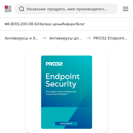
Softline
Поиск
Ме
8 (800) 200-08-60
Запрос цены
Инферит
Блог
Антивирусы и безопасность
Антивирусы для организаций
PRO32 Endpoint Security Advanced