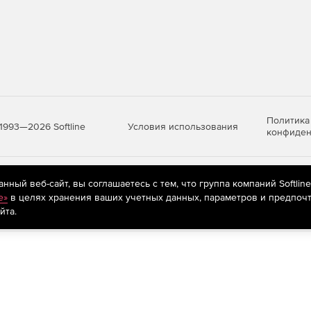
мплексов
ектирована в Renga, конструктору нет необходимости
о воспользоваться специализированными приложениями,
 из информационной 3D-модели расчетную схему.
 российскими и зарубежными стандартами
Политика
Условия использования
1993—2026 Softline
конфиден
уется в соответствии с СПДС, что гарантирует
чертежей. В случае работы с иностранными
документации в соответствии со стандартами.
яются
рекомендательные технологии
(информационные технологии п
ный веб-сайт, вы соглашаетесь с тем, что группа компаний Softlin
Professional в части проектирования внутренних
предпочтениям пользователей сети «Интернет», находящихся на те
e»
в целях хранения ваших учетных данных, параметров и предпочт
ного назначения:
йта.
оматизировать действия инженера в процессе
стем отопления и ИТП, вентиляционных систем, сетей
щения при наполнении модели инженерными данными по
ной документации.