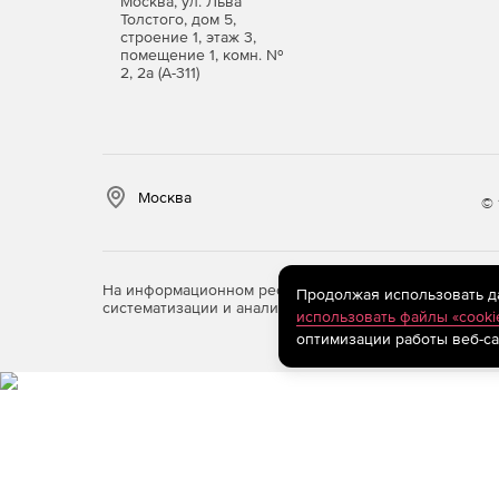
Москва, ул. Льва
Толстого, дом 5,
Быстрая подготовка данных для расчетных ко
строение 1, этаж 3,
помещение 1, комн. №
2, 2а (А-311)
Благодаря тому, что 3D-модель здания уже спро
создавать ее в расчетных системах. Достаточн
интегрированным с Renga через API и получить
Формирование документации в соответствии с
Москва
© 
Вся документация в Renga автоматически формир
исключение ошибок, связанных с оформлением 
компаниями, система поддерживает оформление 
На информационном ресурсе store.softline.ru примен
Продолжая использовать дан
Основные функциональные возможности Renga 
систематизации и анализа сведений, относящихся к 
использовать файлы «cooki
инженерных сетей зданий и сооружений различ
оптимизации работы веб-са
Инструменты Renga позволяют максимально авт
прокладки трасс водопровода и канализации, си
внутреннего электроснабжения и электроосве
соответствующим разделам и получении чертеж
Сбор и получение данных