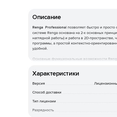
Описание
Renga Professiona
l позволяет быстро и просто 
системе Renga основана на 2-х основных принци
наглядной работы) и работа в 2D-пространстве,
программы, а простой контекстно-ориентирован
удобной.
Основные функциональные возможности Renga 
проектирования:
Характеристики
Создание облика здания, концептуальное про
Версия
Лицензионны
Renga предоставляет множество возможностей 
сложности, а также концептуального проектиро
Способ доставки
разработки эскизов, создания трехмерных модел
Тип лицензии
Проработка архитектурно-планировочных реш
Разрядность