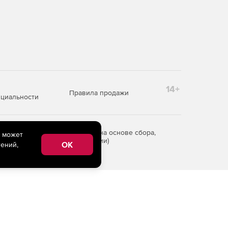
14+
Правила продажи
циальности
редоставления информации на основе сбора,
e может
рритории Российской Федерации)
OK
ений,