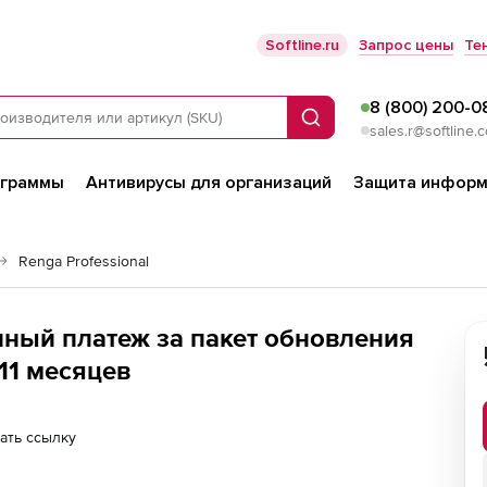
Softline.ru
Запрос цены
Те
8 (800) 200-0
Поиск
sales.r@softline.
ограммы
Антивирусы для организаций
Защита информ
Renga Professional
онный платеж за пакет обновления
11 месяцев
ать ссылку