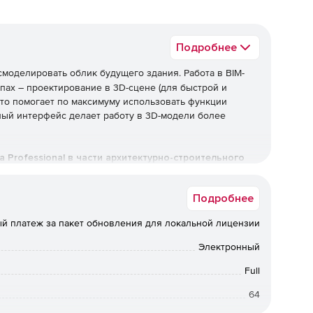
Подробнее
смоделировать облик будущего здания. Работа в BIM-
пах – проектирование в 3D-сцене (для быстрой и
 что помогает по максимуму использовать функции
ный интерфейс делает работу в 3D-модели более
Professional в части архитектурно-строительного
Подробнее
ектирование
й платеж за пакет обновления для локальной лицензии
для создания облика зданий и сооружений различной
вания. Программу Renga можно использовать для
Электронный
ей и визуализации идей.
Full
ений
64