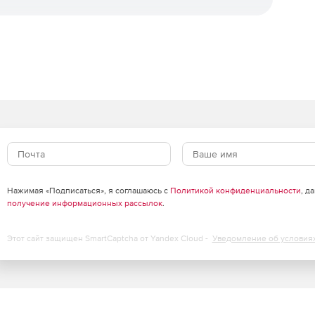
 изменения в проект, если планировочные решения не
ических расчетов
 сторонние расчетные приложения и выполнить в них
х конструкций или расчет естественной освещенности
-модель Renga достаточно экспортировать в формат
Professional в части проектирования строительных
Нажимая «Подписаться», я соглашаюсь с
Политикой конфиденциальности
, д
получение информационных рассылок
.
струменты для армирования объектов в 3D.
нно ускоряет процесс раскладки арматуры в
и легко получить чертежи армированных конструкций.
Этот сайт защищен SmartCaptcha от Yandex Cloud -
Уведомление об условия
дусмотрено автоматическое усиление арматурными
 стенах.