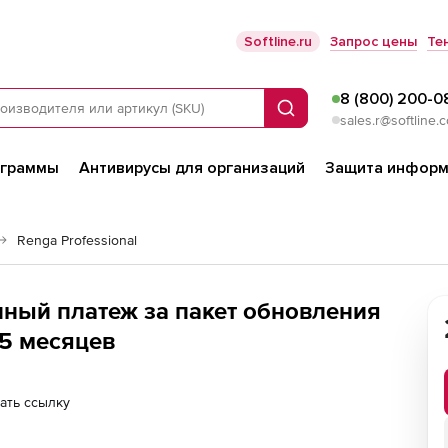
Softline.ru
Запрос цены
Те
8 (800) 200-0
Поиск
sales.r@softline.
ограммы
Антивирусы для организаций
Защита информ
Renga Professional
онный платеж за пакет обновления
 5 месяцев
ать ссылку