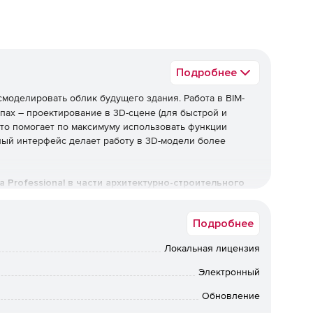
Подробнее
смоделировать облик будущего здания. Работа в BIM-
пах – проектирование в 3D-сцене (для быстрой и
 что помогает по максимуму использовать функции
ный интерфейс делает работу в 3D-модели более
Professional в части архитектурно-строительного
Подробнее
ектирование
Локальная лицензия
для создания облика зданий и сооружений различной
вания. Программу Renga можно использовать для
Электронный
ей и визуализации идей.
Обновление
ений