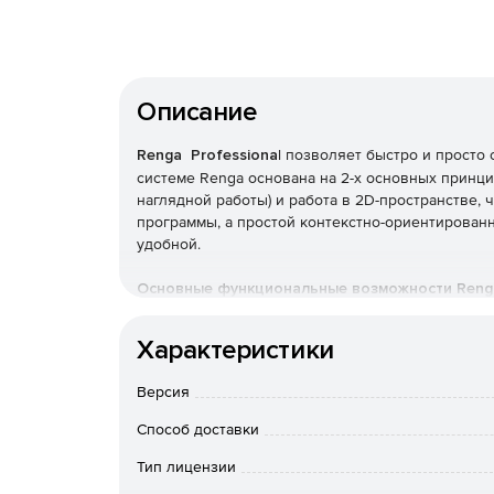
Описание
Renga Professiona
l позволяет быстро и просто 
системе Renga основана на 2-х основных принци
наглядной работы) и работа в 2D-пространстве,
программы, а простой контекстно-ориентирован
удобной.
Основные функциональные возможности Renga 
проектирования:
Характеристики
Создание облика здания, концептуальное про
Версия
Renga предоставляет множество возможностей 
сложности, а также концептуального проектиро
Способ доставки
разработки эскизов, создания трехмерных модел
Тип лицензии
Проработка архитектурно-планировочных реш