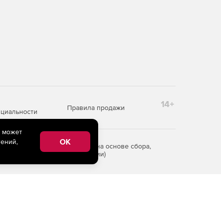
14+
Правила продажи
циальности
e может
OK
ений,
редоставления информации на основе сбора,
рритории Российской Федерации)