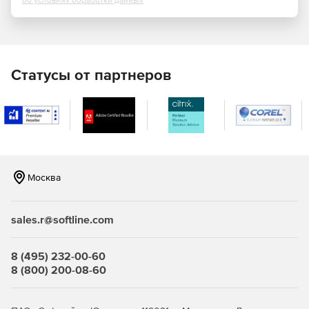
об условиях обработки данных
Автоматический подсчет спецификаций и ведомостей
объемов работ
Для точного подсчета строительных объемов и
Статусы от партнеров
количества материалов в Renga существует инструмент
«Спецификации». Он автоматически собирает данные с
объектов 3D-модели и формирует по ним отчеты в
табличной форме. При этом спецификации автоматически
пересчитываются при изменениях в 3D-модели.
Эффектная подача проекта заказчику
Москва
Для подготовки презентационных материалов можно
выполнить экспорт 3D-модели в форматы 3D-графики для
рендеринга в популярных программах визуализации.
sales.r@softline.com
Оформление проектной и рабочей документации
8 (495) 232-00-60
Встроенный редактор чертежей позволяет создать
8 (800) 200-08-60
комплект проектной/рабочей документации. Основные
виды здания (планы, фасады, разрезы) – создаются