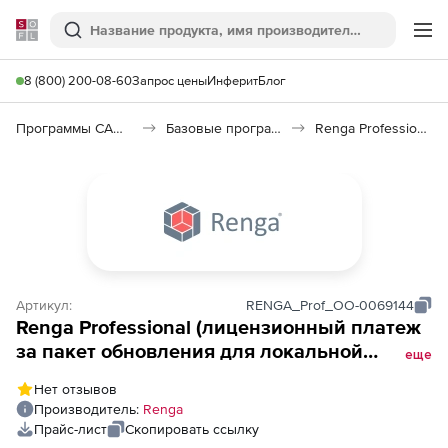
Softline
Поиск
Ме
8 (800) 200-08-60
Запрос цены
Инферит
Блог
Программы САПР и ГИС
Базовые программы
Renga Professional
Артикул:
RENGA_Prof_ОО-0069144
Renga Professional (лицензионный платеж
за пакет обновления для локальной
еще
лицензии), на 9 месяцев
Нет отзывов
Производитель:
Renga
Прайс-лист
Скопировать ссылку