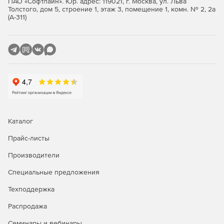
автоматически по 3D-модели.
ПАО «Софтлайн». Юр. адрес: 119021, г. Москва, ул. Льва
Толстого, дом 5, строение 1, этаж 3, помещение 1, комн. № 2, 2а
(А-311)
Быстрое внесение изменений в проект
На любой стадии проектирования можно внести
изменения в проект, если планировочные решения не
соответствуют требованиям или нормам.
Передача данных для проведения физико-технических
расчетов
Данные вместе с 3D-моделью можно передать в
Каталог
сторонние расчетные приложения и выполнить в них
теплотехнический расчет наружных ограждающих
Прайс-листы
конструкций или расчет естественной освещенности
КЕО. Для передачи в расчетные приложения BIM-модель
Производители
Renga достаточно экспортировать в формат IFC.
Специальные предложения
Основные функциональные возможности Renga
Техподдержка
Professional в части проектирования строительных
конструкций зданий и сооружений:
Распродажа
Семинары и вебинары
Renga Professional
предлагает пользователю