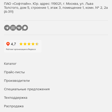
автоматически по 3D-модели.
ПАО «Софтлайн». Юр. адрес: 119021, г. Москва, ул. Льва
Толстого, дом 5, строение 1, этаж 3, помещение 1, комн. № 2, 2а
(А-311)
Быстрое внесение изменений в проект
На любой стадии проектирования можно внести
изменения в проект, если планировочные решения не
соответствуют требованиям или нормам.
Передача данных для проведения физико-технических
расчетов
Данные вместе с 3D-моделью можно передать в
Каталог
сторонние расчетные приложения и выполнить в них
теплотехнический расчет наружных ограждающих
Прайс-листы
конструкций или расчет естественной освещенности
КЕО. Для передачи в расчетные приложения BIM-модель
Производители
Renga достаточно экспортировать в формат IFC.
Специальные предложения
Основные функциональные возможности Renga
Техподдержка
Professional в части проектирования строительных
конструкций зданий и сооружений:
Распродажа