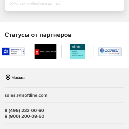
об условиях обработки данных
Автоматический подсчет спецификаций и ведомостей
объемов работ
Для точного подсчета строительных объемов и
Статусы от партнеров
количества материалов в Renga существует инструмент
«Спецификации». Он автоматически собирает данные с
объектов 3D-модели и формирует по ним отчеты в
табличной форме. При этом спецификации автоматически
пересчитываются при изменениях в 3D-модели.
Эффектная подача проекта заказчику
Москва
Для подготовки презентационных материалов можно
выполнить экспорт 3D-модели в форматы 3D-графики для
рендеринга в популярных программах визуализации.
sales.r@softline.com
Оформление проектной и рабочей документации
8 (495) 232-00-60
Встроенный редактор чертежей позволяет создать
8 (800) 200-08-60
комплект проектной/рабочей документации. Основные
виды здания (планы, фасады, разрезы) – создаются