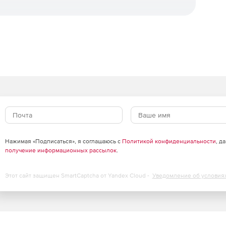
иной по протоколу VNC или SPICE.
ния портов) сетевых соединений при построении
сетевой инфраструктуры.
ужебного и пользовательского трафика на разные
LAN.
гостевые операционные системы.
Нажимая «Подписаться», я соглашаюсь с
Политикой конфиденциальности
, д
получение информационных рассылок
.
Этот сайт защищен SmartCaptcha от Yandex Cloud -
Уведомление об условия