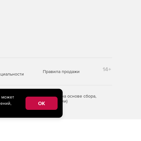
14+
Правила продажи
циальности
редоставления информации на основе сбора,
e может
рритории Российской Федерации)
OK
ений,