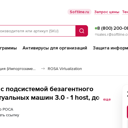
Softline.ru
Запрос цены
Те
8 (800) 200-0
Поиск
sales.r@softline.
ограммы
Антивирусы для организаций
Защита информ
Российская виртуализация (Импортозамещение)
ROSA Virtualization
я с подсистемой безагентного
альных машин 3.0 - 1 host, до 2
еще
го комплекса РОСА Миграция), 5
ер РОСА
ть ссылку