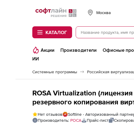
Softline
Москва
КАТАЛОГ
Акции
Производители
Офисные пр
ИИ
Системные программы
ROSA Virtualization (лицензи
резервного копирования вирту
ЦПУ + Компонент программно
Нет отзывов
Softline - Авторизованный партн
лет расширенной поддержки
Производитель:
РОСА
Прайс-лист
Скопирова