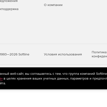
редложения
О компании
хподдержка
Политика
Условия использования
1993—2026 Softline
конфиден
яются
рекомендательные технологии
(информационные технологии п
ный веб-сайт, вы соглашаетесь с тем, что группа компаний Softlin
предпочтениям пользователей сети «Интернет», находящихся на те
e»
в целях хранения ваших учетных данных, параметров и предпочт
йта.