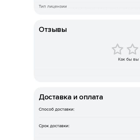
Идентификация, аутентификация и авториза
Тип лицензии
персонала для получения сеанса работы с 
безопасности.
Операционная система
Особенности доставки
Отзывы
Поставк
«Живая» миграция виртуальных машин.
Дискреционная и ролевая модели разграниче
(виртуальные машины, хосты, кластеры, ЦОДы 
Как бы вы
Централизованный аудит.
Создание кластеров высокой доступности.
Мониторинг аппаратного состояния серверо
Доставка и оплата
низкоуровневыми интерфейсами управления апп
Способ доставки:
Поддержка современных версий Linux и Wind
Использование клиентских рабочих мест по
Срок доставки:
требованиями.