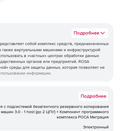
Подробнее
редставляет собой комплекс средств, предназначенных
а также виртуальными машинами и инфраструктурой
спользовать в «частных» центрах обработки данных
ударственных органов или предприятий. ROSA
ачной» среды для защиты данных, которая позволяет не
спользовании информации.
Подробнее
колькими ЦОД, кластерами, хостом в каждом кластере.
x86-64 с конфигурацией до 160 логических процессоров
я с подсистемой безагентного резервного копирования
 ТБ ОЗУ каждый. А также централизованное
машин 3.0 - 1 host (до 2 ЦПУ) + Компонент программного
x86-64 или Intel x86 с конфигурацией до 64
комплекса РОСА Миграция
ользователями.
Электронный