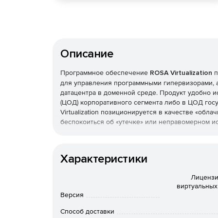
Описание
Программное обеспечение
ROSA Virtualization
п
для управления программными гипервизорами, 
датацентра в доменной среде. Продукт удобно и
(ЦОД) корпоративного сегмента либо в ЦОД гос
Virtualization позиционируется в качестве «обл
беспокоиться об «утечке» или неправомерном и
Ключевые характеристики ROSA Virtualization:
Характеристики
Централизованное управление одним или нес
Поддерживаются серверы архитектуры Intel 
Лицензи
с технологией виртуализации, имеющих до 2
виртуальных 
управлением пулом виртуальных машин (Intel 
Версия
виртуальных процессоров и до 2 ТБ ОЗУ) и п
Способ доставки