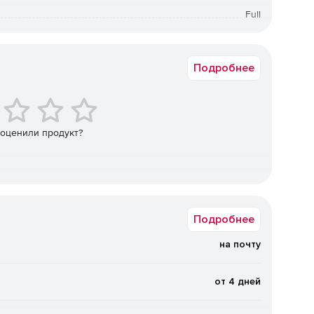
ция пользователей, операторов и обслуживающего
Full
рабочим столом виртуальных машин через домен
Linux
а в электронном виде. Срок доставки: от 1 рабочего дня.
Подробнее
ния доступа субъектов (пользователей) к объектам
и др.).
 оценили продукт?
в, входящих в ЦОД. Поддержка работы с
аратной платформой (ILO, IPMI и т.п.).
Подробнее
на почту
ows в качестве гостевых операционных систем.
д управлением Linux или Windows с минимальными
от 4 дней