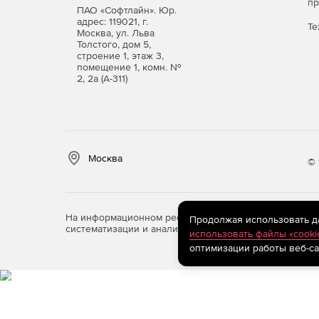
п
ПАО «Софтлайн». Юр.
адрес: 119021, г.
Те
Москва, ул. Льва
Толстого, дом 5,
строение 1, этаж 3,
помещение 1, комн. №
2, 2а (А-311)
Москва
© 
На информационном ресурсе store.softline.ru примен
Продолжая использовать дан
систематизации и анализа сведений, относящихся к 
использовать файлы «cooki
оптимизации работы веб-са