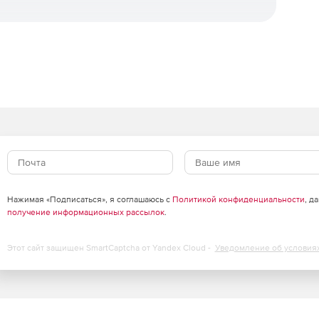
иной по протоколу VNC или SPICE.
ния портов) сетевых соединений при построении
сетевой инфраструктуры.
ужебного и пользовательского трафика на разные
LAN.
гостевые операционные системы.
Нажимая «Подписаться», я соглашаюсь с
Политикой конфиденциальности
, д
получение информационных рассылок
.
Этот сайт защищен SmartCaptcha от Yandex Cloud -
Уведомление об условия