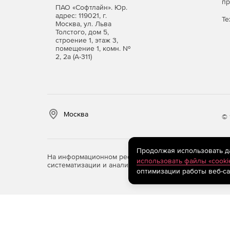
п
ПАО «Софтлайн». Юр.
адрес: 119021, г.
Те
Москва, ул. Льва
Толстого, дом 5,
строение 1, этаж 3,
помещение 1, комн. №
2, 2а (А-311)
Москва
© 
Продолжая использовать дан
На информационном ресурсе store.softline.ru примен
использовать файлы «cooki
систематизации и анализа сведений, относящихся к 
оптимизации работы веб-са