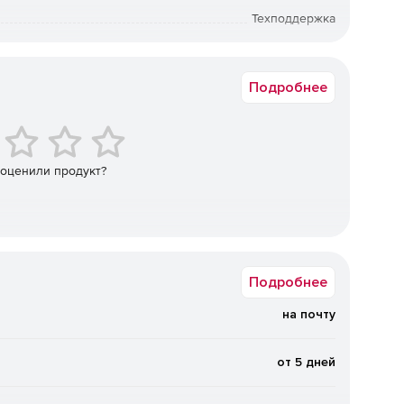
ция пользователей, операторов и обслуживающего
Техподдержка
рабочим столом виртуальных машин через домен
12 мес.
Коммерческая
Подробнее
ния доступа субъектов (пользователей) к объектам
и др.).
 оценили продукт?
в, входящих в ЦОД. Поддержка работы с
аратной платформой (ILO, IPMI и т.п.).
Подробнее
на почту
ows в качестве гостевых операционных систем.
д управлением Linux или Windows с минимальными
от 5 дней