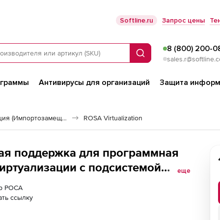
Softline.ru
Запрос цены
Те
8 (800) 200-0
Поиск
sales.r@softline.
ограммы
Антивирусы для организаций
Защита информ
Российская виртуализация (Импортозамещение)
ROSA Virtualization
ая поддержка для программная
виртуализации с подсистемой
еще
пирования виртуальных машин
ер РОСА
0 100 VM, сроком 1 год (Реестр)
ть ссылку