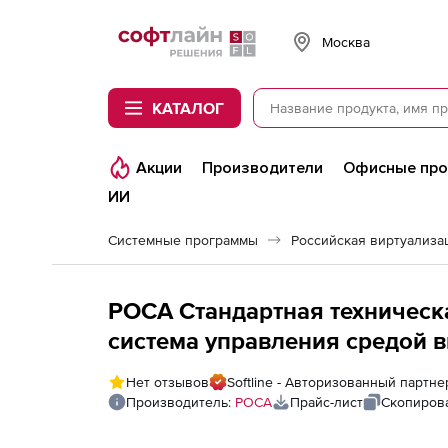
Softline
Москва
КАТАЛОГ
Акции
Производители
Офисные пр
ИИ
Системные программы
РОСА Cтандартная техническ
система управления средой 
безагентного резервного ко
Нет отзывов
Softline - Авторизованный партн
ROSA Virtualization, версия 3.
Производитель:
РОСА
Прайс-лист
Скопирова
лицензирование по ВМ