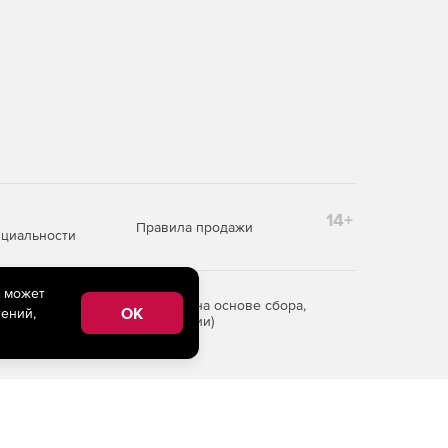
14+
Правила продажи
циальности
e может
редоставления информации на основе сбора,
OK
ений,
рритории Российской Федерации)