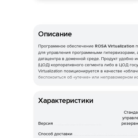
Описание
Программное обеспечение
ROSA Virtualization
п
для управления программными гипервизорами, 
датацентра в доменной среде. Продукт удобно и
(ЦОД) корпоративного сегмента либо в ЦОД гос
Virtualization позиционируется в качестве «обл
беспокоиться об «утечке» или неправомерном и
Ключевые характеристики ROSA Virtualization:
Характеристики
Централизованное управление одним или нес
Поддерживаются серверы архитектуры Intel 
Cтанда
с технологией виртуализации, имеющих до 2
управл
управлением пулом виртуальных машин (Intel 
Версия
резервн
виртуальных процессоров и до 2 ТБ ОЗУ) и п
Способ доставки