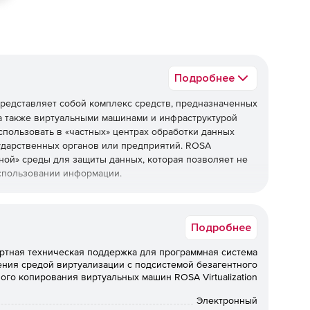
Подробнее
редставляет собой комплекс средств, предназначенных
а также виртуальными машинами и инфраструктурой
спользовать в «частных» центрах обработки данных
ударственных органов или предприятий. ROSA
ачной» среды для защиты данных, которая позволяет не
спользовании информации.
Подробнее
колькими ЦОД, кластерами, хостом в каждом кластере.
x86-64 с конфигурацией до 160 логических процессоров
ртная техническая поддержка для программная система
 ТБ ОЗУ каждый. А также централизованное
ения средой виртуализации с подсистемой безагентного
x86-64 или Intel x86 с конфигурацией до 64
ого копирования виртуальных машин ROSA Virtualization
ользователями.
Электронный