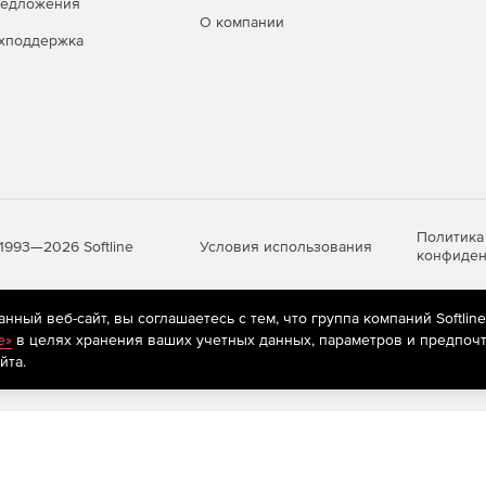
редложения
О компании
хподдержка
Политика
Условия использования
1993—2026 Softline
конфиден
ный веб-сайт, вы соглашаетесь с тем, что группа компаний Softlin
яются
рекомендательные технологии
(информационные технологии п
e»
в целях хранения ваших учетных данных, параметров и предпочт
предпочтениям пользователей сети «Интернет», находящихся на те
йта.