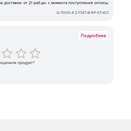
к доставки: от 21 раб.дн. с момента поступления оплаты.
вляющий stateful-фильтрацию трафика.
G-7000-4.2-1747-8-RP-ST-KC1
ие ESP_GOST-4M-IMIT в соответствии с документом
ЬЗОВАНИЮ ГОСТ 28147-89 ПРИ ШИФРОВАНИИ
Подробнее
сти
 оценили продукт?
.
арубежных производителей.
адание гибкой политики безопасности, определение
того и шифрованного трафика.