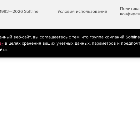
 питания и жесткими дисками, объединенными в RAID.
Политика
Условия использования
1993—2026 Softline
конфиден
тойчивости с резервированием шлюзов безопасности,
ов.
уннелей при перезагрузке политики безопасности.
яются
рекомендательные технологии
(информационные технологии п
ный веб-сайт, вы соглашаетесь с тем, что группа компаний Softlin
предпочтениям пользователей сети «Интернет», находящихся на те
e»
в целях хранения ваших учетных данных, параметров и предпочт
ика, требовательного к задержкам и потерям пакетов,
йта.