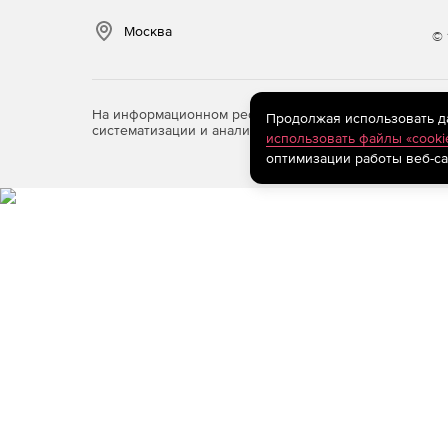
Возможность оснащения резервными блоками
Москва
© 
Поддержка сценариев обеспечения отказоус
сетевых интерфейсов и провайдерских канал
Поддержка режима сохранения защищенных т
На информационном ресурсе store.softline.ru примен
Продолжая использовать дан
систематизации и анализа сведений, относящихся к 
использовать файлы «cooki
Возможность использования для защиты траф
оптимизации работы веб-са
такого как IP-телефония и ВКС.
Поддержка QoS.