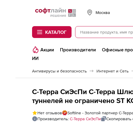
Softline
Москва
КАТАЛОГ
Акции
Производители
Офисные пр
ИИ
Антивирусы и безопасность
Интернет и Сеть
С-Терра СиЭсПи С-Терра Шлюз
туннелей не ограничено ST К
Аппаратный комплекс С-Терра
Нет отзывов
Softline - Золотой партнер С-Тер
С-Терра Шлюз SТ KC1 (G-7000-
Производитель:
С-Терра СиЭсПи
Скопировать 