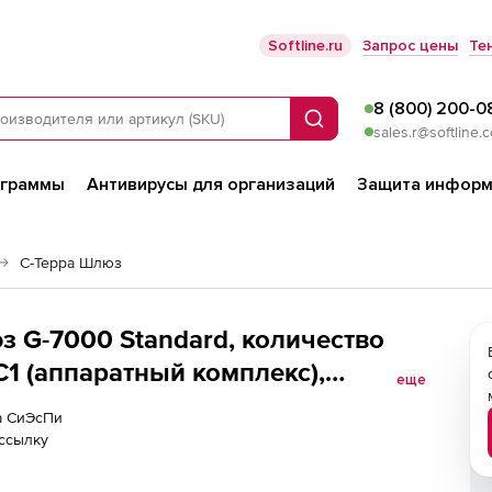
Softline.ru
Запрос цены
Те
8 (800) 200-0
Поиск
sales.r@softline.
ограммы
Антивирусы для организаций
Защита информ
С-Терра Шлюз
 G-7000 Standard, количество
С1 (аппаратный комплекс),
еще
 VPN Версия 4.2 исполнение 3-1 -
ра СиЭсПи
4.2-1747-8-RP-ST-KC1)
ссылку