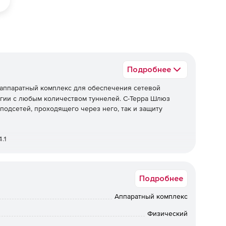
Подробнее
аппаратный комплекс для обеспечения сетевой
гии с любым количеством туннелей. С-Терра Шлюз
подсетей, проходящего через него, так и защиту
.1
Подробнее
аемого трафика по протоколам IPsec ESP и/или IPsec
ских и зарубежных криптографических алгоритмов. При
Аппаратный комплекс
Физический
RFC2401-2412).