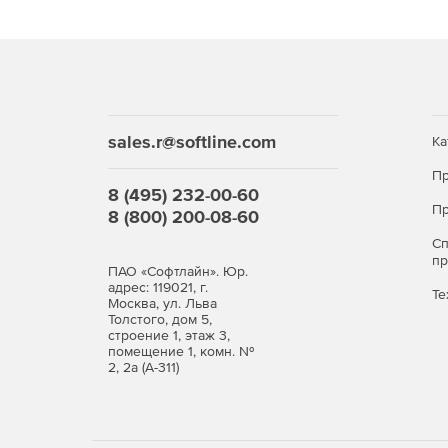
Динамическую маршрутизацию RIP и OSPF (в т
VLAN, LACP.
GRE (в том числе для резервирования прова
sales.r@softline.com
Ка
Работу через NAT (NAT Traversal).
Пр
8 (495) 232-00-60
Пр
8 (800) 200-08-60
Событийное протоколирование через Syslog.
С
Мониторинг SNMP.
п
ПАО «Софтлайн». Юр.
адрес: 119021, г.
Те
Москва, ул. Льва
Толстого, дом 5,
Высокая надежность и производительность
строение 1, этаж 3,
помещение 1, комн. №
2, 2а (А-311)