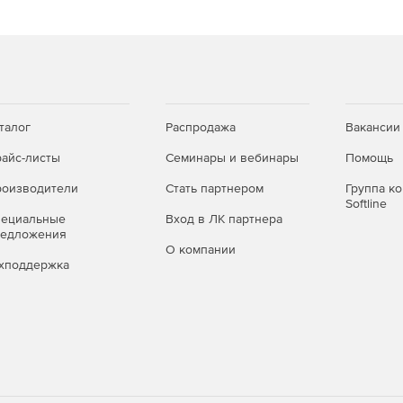
ом числе для сценария балансировки нагрузки RRI).
йдеров).
талог
Распродажа
Вакансии
айс-листы
Семинары и вебинары
Помощь
оизводители
Стать партнером
Группа к
Softline
пециальные
Вход в ЛК партнера
редложения
О компании
хподдержка