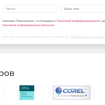
: точка-точка, звезда, иерархическое дерево, частично-
ов защиты, выделения зон с разным уровнем доверия,
Нажимая «Подписаться», я соглашаюсь с
Политикой конфиденциальности
, д
рафика в центре.
получение информационных рассылок
.
технологии, аналогичной DMVPN.
Этот сайт защищен SmartCaptcha от Yandex Cloud -
Уведомление об условия
лами для интеграции в современную сетевую
еров
олу VRRP.