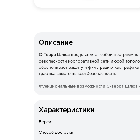
Описание
С-Терра Шлюз
представляет собой программно-
безопасности корпоративной сети любой тополо
обеспечивает защиту и фильтрацию как трафика 
трафика самого шлюза безопасности.
Функциональные возможности С-Терра Шлюз 4
Надежная защита передаваемого трафика
Характеристики
Шифрование и контроль целостности передав
AH (RFC2401-2412) с использованием россий
Версия
этом происходит туннелирование трафика.
Способ доставки
Аутентификация устройств по протоколу IKE (