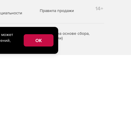
14+
Правила продажи
циальности
редоставления информации на основе сбора,
e может
рритории Российской Федерации)
OK
ений,