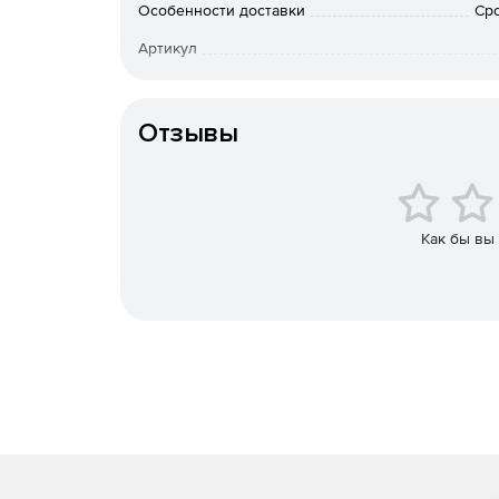
Особенности доставки
Сро
Интегрированный межсетевой экран, осущест
Артикул
Применяется комбинированное преобразован
«ТЕХНИЧЕСКАЯ СПЕЦИФИКАЦИЯ ПО ИСПОЛ
Отзывы
ВЛОЖЕНИЙ В ПРОТОКОЛЕ IPSEC ESP».
Построение защищенных сетей любой сложно
Как бы вы
Полноценная поддержка инфраструктуры PKI
Совместимость с продуктами российских и з
Широкие возможности для администратора: з
различных наборов правил обработки откры