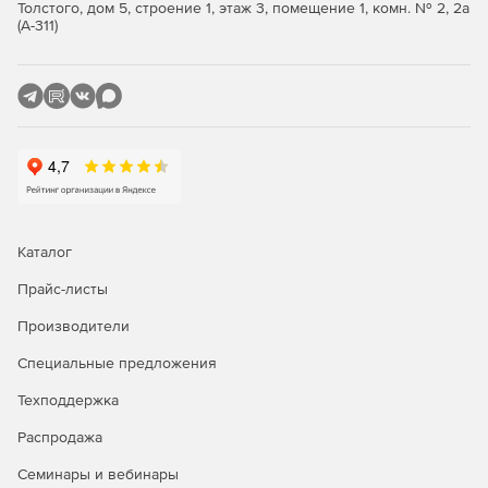
создать новый проект, открыть, сохранить и т. д.
Толстого, дом 5, строение 1, этаж 3, помещение 1, комн. № 2, 2а
(А-311)
Insert Toolbar – панель с командами вставки основных
объектов: текста, изображения, кнопки, новой сцены.
Control Toolbar – панель управления анимацией.
Export Toolbar – панель с командами, позволяющими
экспортировать сцену в один из поддерживаемых
программой форматов Swf, Html, Exe и Avi.
Grouping Toolbar – панель с командами группирования
Каталог
элементов и конвертирования одних видов объектов
Прайс-листы
в другие.
Производители
Специальные предложения
Техподдержка
Распродажа
Семинары и вебинары