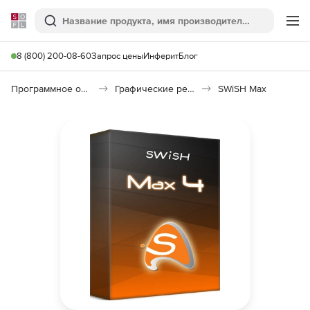
Softline
Поиск
Ме
8 (800) 200-08-60
Запрос цены
Инферит
Блог
Программное обеспечение для графики и дизайна
Графические редакторы
SWiSH Max