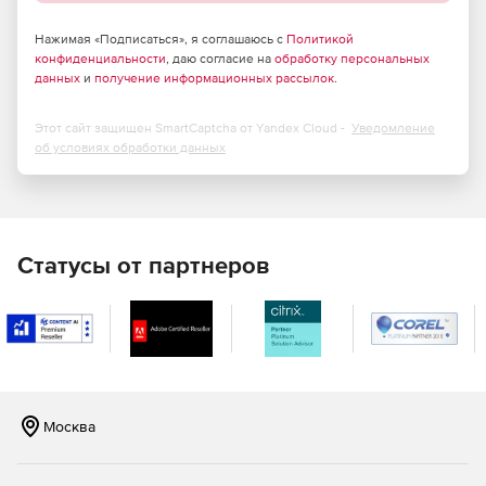
использование растровых изображений и файлов
DXF в качестве топоосновы;
Нажимая «Подписаться», я соглашаюсь с
Политикой
конфиденциальности
, даю согласие на
обработку персональных
данных
и
получение информационных рассылок
.
визуальный интерфейс пользователя, позволяющий
проектировать план местности, застройку и объекты
расчета в двумерном и трехмерном режимах;
Этот сайт защищен SmartCaptcha от Yandex Cloud -
Уведомление
об условиях обработки данных
учет нерегулярного рельефа местности любой
сложности, возможность построения мостов, эстакад,
транспортных развязок, сложных по форме
сооружений;
Статусы от партнеров
вычисление шумовых характеристик транспортных
потоков (по ОДМ 218.2.013-2011 для автомобильного
транспорта, по ГОСТ Р 54933-2012 для ж/
д транспорта);
вычисление шумовых характеристик вентиляционных
систем и снижений в элементах вентсети по
Москва
«Справочному пособию 2013» НИИСФ или
«Руководству проектировщика 1982»;