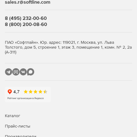
sales.r@softline.com
редактируемый каталог шумовых характеристик
оборудования в комплекте;
8 (495) 232-00-60
расчет распространения шума на территории от
8 (800) 200-08-60
точечных, линейных и полигональных источников
шума по положениям ГОСТ-31295.1,2-2005;
ПАО «Софтлайн». Юр. адрес: 119021, г. Москва, ул. Льва
расчет проникающего в помещение внешнего шума;
Толстого, дом 5, строение 1, этаж 3, помещение 1, комн. № 2, 2а
(А-311)
встроенная система автоматических обновлений
программы
вывод подробного отчета с ходом и результатами
расчета акустического воздействия в Microsoft Excel.
Каталог
Прайс-листы
Производители