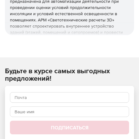
предназначена для автоматизации деятельности при
проведении оценки условий продолжительности
инсоляции и условий естественной освещенности в
помещениях. АРМ «Светотехнические расчеты 3D»
позволяет спроектировать внутреннее устройство
зданий (этажей, помещений и сетопроемов) и провести
расчет коэффициента естественного освещения
помещений при боковом освещении по СП-23-102-2003
«Естественное освещение жилых и общественных
зданий», а также расчет продолжительности инсоляции
помещений или территории по СанПиН 2.2.1/2.1.1.1076-01.
Будьте в курсе самых выгодных
Результаты расчетов представлены в виде подробных
предложений!
отчетов и чертежей, пригодных для ручной проверки в
ходе экспертизы. АРМ «Акустика» и АРМ
«Светотехнические расчеты 3D» построены на единой
модели местности и могут использоваться при
совместном проектировании.
ПОДПИСАТЬСЯ