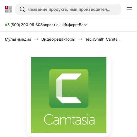
Softline
Поиск
Ме
8 (800) 200-08-60
Запрос цены
Инферит
Блог
Мультимедиа
Видеоредакторы
TechSmith Camtasia Studio