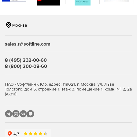
с поддержкой сенсорного ввода – разработка на
XAML или HTML.
Windows Forms – более 60 элементов управления
Москва
интерфейсом для разработки
высокопроизводительных и визуально
привлекательных бизнес- и Metro-приложений.
sales.r@softline.com
Windows Phone – более 45 компонентов и 50
шаблонов для создания мобильных приложений на
8 (495) 232-00-60
платформе Windows Phone.
8 (800) 200-08-60
Инструменты разработки и оптимизации:
ПАО «Софтлайн». Юр. адрес: 119021, г. Москва, ул. Льва
JustCode – анализ исходного кода, проверка ошибок,
Толстого, дом 5, строение 1, этаж 3, помещение 1, комн. № 2, 2а
(А-311)
рефакторинг и обеспечение быстрой навигации.
JustMock – простая, быстрая и многофункциональная
среда для создания модульных тестов.
JustTrace – профилирование .NET-приложений для
устранения узких мест и достижения оптимальной