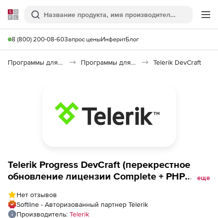
Softline
Поиск
Ме
8 (800) 200-08-60
Запрос цены
Инферит
Блог
Программы для программирования
Программы для разработки ПО
Telerik DevCraft
Telerik Progress DevCraft (перекрестное
обновление лицензии Complete + PHP
еще
&amp; JSP with Ultimate Support), Welcome
Нет отзывов
back Upgrade from UI for UWP Developer
Softline - Авторизованный партнер Telerik
License
Производитель:
Telerik