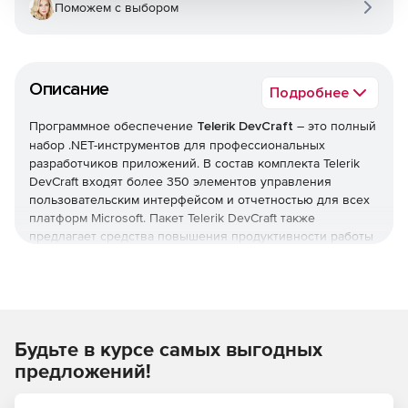
Поможем с выбором
Описание
Подробнее
Программное обеспечение
Telerik DevCraft
– это полный
набор .NET-инструментов для профессиональных
разработчиков приложений. В состав комплекта Telerik
DevCraft входят более 350 элементов управления
пользовательским интерфейсом и отчетностью для всех
платформ Microsoft. Пакет Telerik DevCraft также
предлагает средства повышения продуктивности работы
приложений благодаря быстрому кодированию,
профилированию и отладке.
Являясь всеобъемлющим набором инструментов
разработки ПО для ОС Microsoft, Telerik DevCraft
Будьте в курсе самых выгодных
позволяет создавать настольные, мобильные и web-
приложения с насыщенным функционалом. Более 100
предложений!
тысяч .NET-разработчиков по всему миру используют
Telerik DevCraft в своей ежедневной работе. Комплект