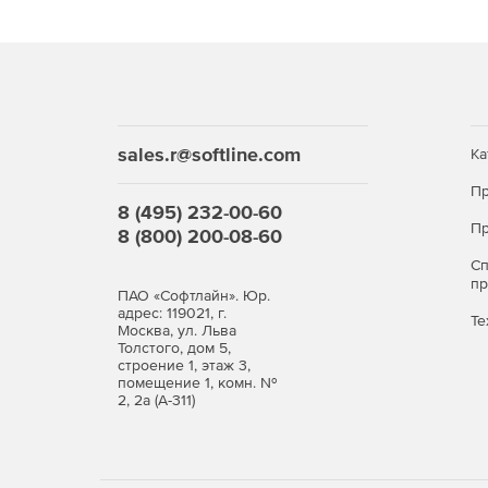
CTE E550 TG обладает отличными возможностям
высококлассную систему, о которой только мож
формата E-ATX (12 "x10,5"), процессорный кулер
443,8 мм (без радиатора системы жидкостного ох
касается систем хранения данных, корпус может 
дюймовых HDD. Оптимизированный для эффектив
sales.r@softline.com
Ка
восьми 120-мм или шести 140-мм вентиляторов, 
Пр
и 360-мм/420-мм снизу и со стороны материнско
8 (495) 232-00-60
желаемую систему высокого класса с множество
Пр
8 (800) 200-08-60
Протестировали всё для Вас
С
п
ПАО «Софтлайн». Юр.
Компания Thermaltake всегда проводит тестиров
адрес: 119021, г.
Те
обеспечения высокого качества выпускаемой пр
Москва, ул. Льва
полной нагрузке в течение 30 минут, с самыми
Толстого, дом 5,
строение 1, этаж 3,
процессором и видеокартой, при этом использо
помещение 1, комн. №
комплектующие), что позволило проверить, как 
2, 2а (А-311)
Объём хранилища зависит только от Вас
Во внутреннем отсеке CTE E550 TG можно устано