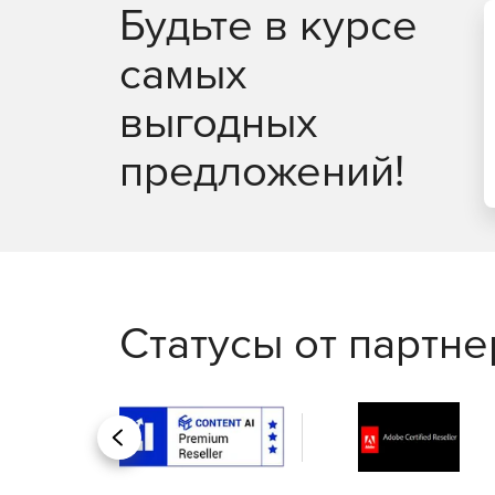
уникальности вашей сборке. Райзер стандарта PC
Будьте в курсе
ГБ/с (двунаправленная передача данных).
самых
Совместим с материнскими платами со скрыты
выгодных
На панели крепления материнской платы у корп
совместимости как со стандартными, так и с ма
предложений!
Идеальное решение для жидкостного охлажд
CTE E550 TG имеет несколько мест для установ
случае кастомных систем охлаждения, радиатор
материнской платы или снизу. Что касается гото
длиной до 420мм/360мм можно установить справ
Статусы от партн
Поместится всё
Корпус CTE E550 TG вмещает до шести 140мм/12
платы и снизу, также два 120мм вентилятора в в
жидкостного охлаждения, то радиатор длиной д
Назад
материнской платы или в нижней части корпуса.
Возможности и расширения