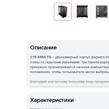
Описание
CTE E550 TG
– двухкамерный корпус формата m
платы со скрытыми разъёмами. Три панели корп
прекрасно просматривается начинка компьютера
положениях, чтобы пользователи могли выбрать
Благодаря элегантному внешнему виду продума
предоставляет пользователям максимальную св
конфигурации.
Характеристики
Визуальное совершенство