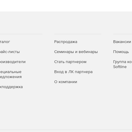
и расширения, позволяя построить самую
но мечтать. Он поддерживает материнские платы
 с максимальной высотой 166 мм, видеокарту длиной до
лаждения), блок питания длиной до 220 мм. Что
вместить до двух 2,5-дюймовых SSD или трёх 3,5-
ного охлаждения, CTE E550 TG может разместить до
талог
Распродажа
Вакансии
а также радиаторы от AIO систем длиной 240-мм сверху
айс-листы
Семинары и вебинары
Помощь
й платы, что позволяет пользователям собрать
м вариантов.
оизводители
Стать партнером
Группа к
Softline
пециальные
Вход в ЛК партнера
редложения
ание своего оборудования в жестких условиях для
О компании
хподдержка
одукции. CTE E550 TG был протестирован при 100%
 мощными на время проведения теста центральным
валась потребительскую конфигурацию (не серверные
корпус работает в реальных условиях.
вить до двух 3,5-дюймовых жестких дисков в корзину