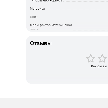
Типоразмер корпуса
CTE E550 TG – это панорамный корпус с тремя п
которые окружают всю начинку вашего компьютер
Материал
корпусов с открытой структурой.
Цвет
Три варианта установки видеокарты
Форм-фактор материнской
платы
Парящая видеокарта: размещение видеокарт
кронштейн и подклчение с помощью райзера 
Максимальная длина
видеокарты
Отзывы
Справа торцом: вертикальное расположение
материнской плате.
Справа лицом: вертикальное размещение ви
Как бы вы
материнской плате. Установка при этом прои
помощью райзера (кабеля-удлинителя).
Эффект парящей видеокарты
Благодаря входящему в комплект специальному
высокоскоростному райзеру длиной 400-мм, вид
пользователю. В такой конфигурации достигаетс