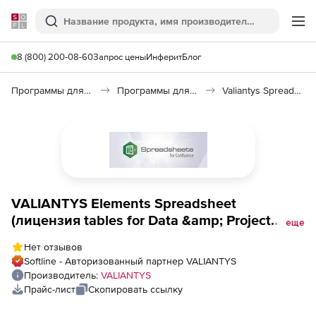
Softline
Поиск
Ме
8 (800) 200-08-60
Запрос цены
Инферит
Блог
Программы для программирования
Программы для работы с базами данных
Valiantys Spreadsheets
VALIANTYS Elements Spreadsheet
(лицензия tables for Data &amp; Project
еще
Management Cloud на 1 месяц), 1000 users
Нет отзывов
Softline - Авторизованный партнер VALIANTYS
Производитель:
VALIANTYS
Прайс-лист
Скопировать ссылку