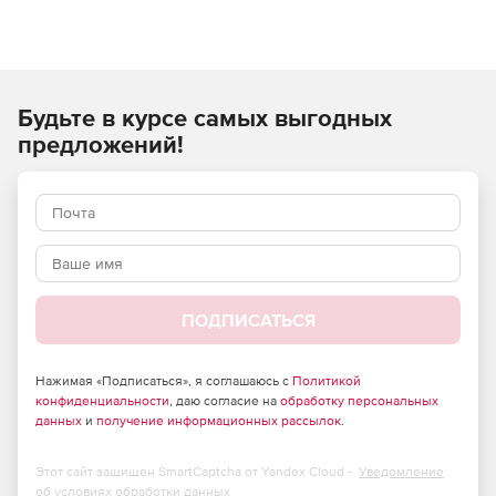
интегрированный процесс работы с электронными
таблицами, которые можно сортировать, фильтровать,
импортировать и экспортировать из Excel.
Будьте в курсе самых выгодных
предложений!
ПОДПИСАТЬСЯ
Нажимая «Подписаться», я соглашаюсь с
Политикой
конфиденциальности
, даю согласие на
обработку персональных
данных
и
получение информационных рассылок
.
Этот сайт защищен SmartCaptcha от Yandex Cloud -
Уведомление
об условиях обработки данных