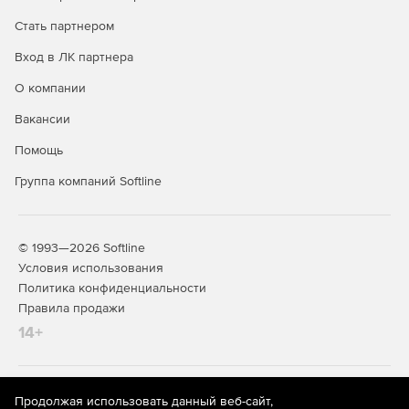
Стать партнером
Вход в ЛК партнера
О компании
Вакансии
Помощь
Группа компаний Softline
© 1993—2026 Softline
Условия использования
Политика конфиденциальности
Правила продажи
14+
На информационном ресурсе store.softline.ru применяются
Продолжая использовать данный веб-сайт,