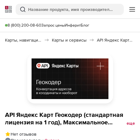
Softline
Поиск
Ме
8 (800) 200-08-60
Запрос цены
Инферит
Блог
Карты, навигация, путешествия
Карты и сервисы
API Яндекс Карт Геокодер
API Яндекс Карт Геокодер (стандартная
лицензия на 1 год), Максимальное
еще
количество запросов в сутки до 200000
Нет отзывов