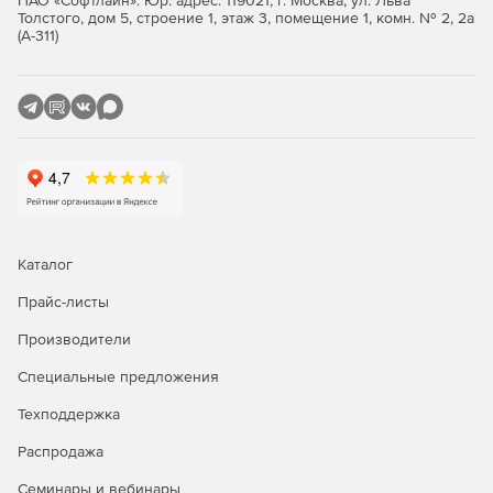
ПАО «Софтлайн». Юр. адрес: 119021, г. Москва, ул. Льва
покрытия, оптимизация маршрутов, валидация
Толстого, дом 5, строение 1, этаж 3, помещение 1, комн. № 2, 2а
(А-311)
адресов при оформлении заказа.
CRM и клиентские сервисы: геосегментация
клиентской базы, визуализация точек продаж и
сервисных центров, анализ территориального
распределения обращений.
Сервисы бронирования и такси: определение
местоположения пользователя по адресу, подбор
ближайших доступных объектов (отелей, ресторанов,
автомобилей), расчёт расстояний.
Каталог
Аналитика и отчётность: построение тепловых карт,
Прайс-листы
анализ плотности заказов по районам, выявление
Производители
перспективных локаций для открытия новых точек.
Специальные предложения
Мобильные и веб‑приложения: интеграция поиска
адресов и отображения объектов на карте,
Техподдержка
автодополнение при вводе адреса, подсказки по
Распродажа
улицам и домам.
Семинары и вебинары