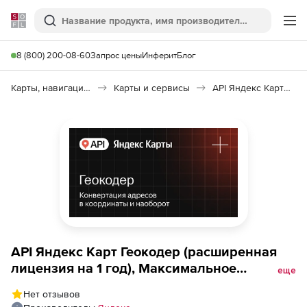
Softline
Поиск
Ме
8 (800) 200-08-60
Запрос цены
Инферит
Блог
Карты, навигация, путешествия
Карты и сервисы
API Яндекс Карт Геокодер
API Яндекс Карт Геокодер (расширенная
лицензия на 1 год), Максимальное
еще
количество запросов в сутки до 50000 с
Нет отзывов
сохранением данных