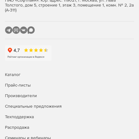
ПАО «Софтлайн». Юр. адрес: 119021, г. Москва, ул. Льва
покрытия, оптимизация маршрутов, валидация
Толстого, дом 5, строение 1, этаж 3, помещение 1, комн. № 2, 2а
(А-311)
адресов при оформлении заказа.
CRM и клиентские сервисы: геосегментация
клиентской базы, визуализация точек продаж и
сервисных центров, анализ территориального
распределения обращений.
Сервисы бронирования и такси: определение
местоположения пользователя по адресу, подбор
ближайших доступных объектов (отелей, ресторанов,
автомобилей), расчёт расстояний.
Каталог
Аналитика и отчётность: построение тепловых карт,
Прайс-листы
анализ плотности заказов по районам, выявление
Производители
перспективных локаций для открытия новых точек.
Специальные предложения
Мобильные и веб‑приложения: интеграция поиска
адресов и отображения объектов на карте,
Техподдержка
автодополнение при вводе адреса, подсказки по
Распродажа
улицам и домам.
Семинары и вебинары