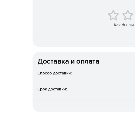
Фильтрация и уточнение результатов: можно 
приоритету, чтобы получать наиболее релев
(например, искать только жилые здания или 
Как бы вы
Массовая обработка запросов: API поддержив
загрузки и геокодирования больших списков а
Гибкие форматы вывода: данные доступны в 
разными системами и языками программиров
Доставка и оплата
Сценарии применения API Яндекс Карт Геокод
Способ доставки:
Логистика и доставка: автоматическое опред
покрытия, оптимизация маршрутов, валидаци
Срок доставки:
CRM и клиентские сервисы: геосегментация 
сервисных центров, анализ территориально
Сервисы бронирования и такси: определени
ближайших доступных объектов (отелей, рест