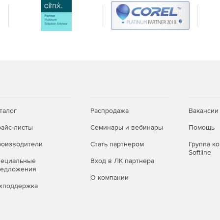
едусмотрены разные объёмы запросов в сутки, а также
сширенные атрибуты объектов, повышенная точность,
бизнеса
 валидация и стандартизация адресов снижает
и счетов и обработке заявок.
талог
Распродажа
Вакансии
адресов заменяются на автоматизированные процессы,
 операционные издержки.
айс-листы
Семинары и вебинары
Помощь
автодополнение упрощают ввод адреса для
оизводители
Стать партнером
Группа к
Softline
 на этапе оформления заказа.
пециальные
Вход в ЛК партнера
редложения
нтеграция геоданных позволяет создавать новые
О компании
лижайших точек обслуживания, расчёт времени
хподдержка
 по локации).
компаний любого масштаба – от стартапов до крупных