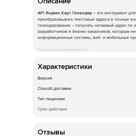
Описание
API Яндекс Карт Геокодер
– это инструмент дл
преобразовывать текстовые адреса в точные коо
геокодирование – получать читаемый адрес по 
разработчиков и бизнес‑заказчиков, которым н
информационные системы, веб‑ и мобильные пр
Основные возможности
Прямое геокодирование: перевод адреса (напр
Характеристики
Поддерживается ввод на русском и других яз
обрабатывает опечатки, неполные адреса и 
Версия
Обратное геокодирование (реверсивное): оп
Способ доставки
не только строку адреса, но и структурирова
Тип лицензии
улица, дом, этаж, подъезд и т. д.
Срок действия
Структурированные данные в ответе: резуль
JSON‑объекта с компонентами адреса, типом о
Тип организации
также метаданными – например, точностью о
Отзывы