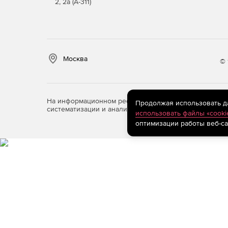
2, 2а (А-311)
корпораций, чтобы быстро и надежно добави
и цифровые продукты.
Москва
© 
На информационном ресурсе store.softline.ru примен
Продолжая использовать дан
систематизации и анализа сведений, относящихся к 
использовать файлы «cooki
оптимизации работы веб-са