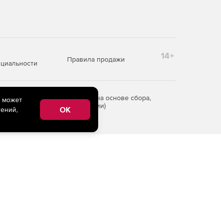
14+
Правила продажи
циальности
редоставления информации на основе сбора,
e может
рритории Российской Федерации)
OK
ений,