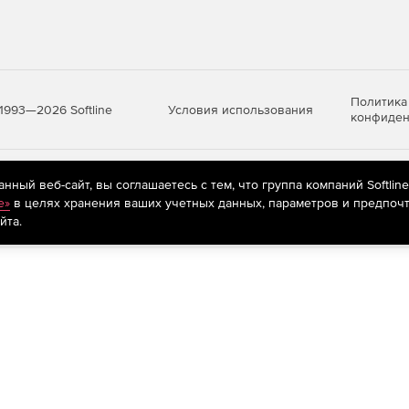
ть геофункционал в существующие бизнес‑процессы
Политика
Условия использования
1993—2026 Softline
конфиден
яются
рекомендательные технологии
(информационные технологии п
ный веб-сайт, вы соглашаетесь с тем, что группа компаний Softlin
предпочтениям пользователей сети «Интернет», находящихся на те
e»
в целях хранения ваших учетных данных, параметров и предпочт
йта.