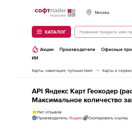
Softline
Москва
КАТАЛОГ
Акции
Производители
Офисные пр
ИИ
Карты, навигация, путешествия
Карты и серви
API Яндекс Карт Геокодер (ра
Максимальное количество зап
сохранением данных
Нет отзывов
Производитель:
Яндекс
Скопировать ссылку