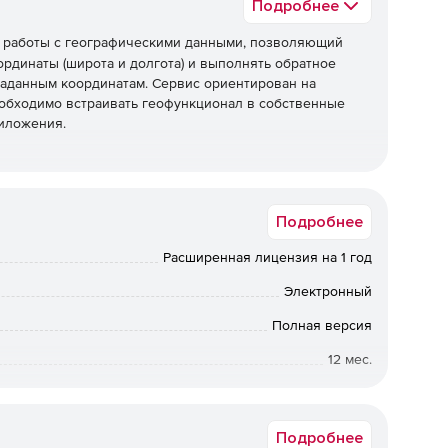
Подробнее
я работы с географическими данными, позволяющий
рдинаты (широта и долгота) и выполнять обратное
заданным координатам. Сервис ориентирован на
еобходимо встраивать геофункционал в собственные
иложения.
имер, «Москва, ул. Тверская, д. 1») в координаты.
Подробнее
ыках, а также нестрогий поиск: система корректно
альтернативные формулировки.
Расширенная лицензия на 1 год
ределение адреса по координатам. Позволяет получать
Электронный
нные данные по уровням: страна, регион, город, район,
Полная версия
12 мес.
тат возвращается в виде детализированного
бъекта (здание, улица, населенный пункт и пр.), а
Коммерческая
пределения и источником данных.
Подробнее