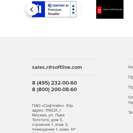
Лимиты и квоты: в зависимости от тарифа пр
Назад
дополнительные возможности (например, ра
приоритетная обработка).
Преимущества API Яндекс Карт Геокодер для 
Повышение точности данных: автоматическая
количество ошибок при доставке, выставлени
sales.r@softline.com
Ка
Ускорение рутины: ручной ввод и проверка 
что экономит время сотрудников и снижает
Пр
8 (495) 232-00-60
Улучшение клиентского опыта: подсказки и 
Пр
8 (800) 200-08-60
пользователей, сокращая количество отказов
С
п
ПАО «Софтлайн». Юр.
Расширение функциональности продуктов: и
адрес: 119021, г.
сценарии использования (например, поиск б
Те
Москва, ул. Льва
доставки, персонализированные предложения
Толстого, дом 5,
строение 1, этаж 3,
помещение 1, комн. №
Приобретайте API Яндекс Карт Геокодер для 