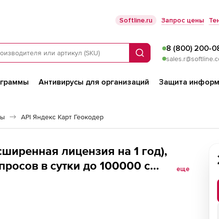
Softline.ru
Запрос цены
Те
8 (800) 200-0
Поиск
sales.r@softline.
ограммы
Антивирусы для организаций
Защита информ
сы
API Яндекс Карт Геокодер
сширенная лицензия на 1 год),
росов в сутки до 100000 с
еще