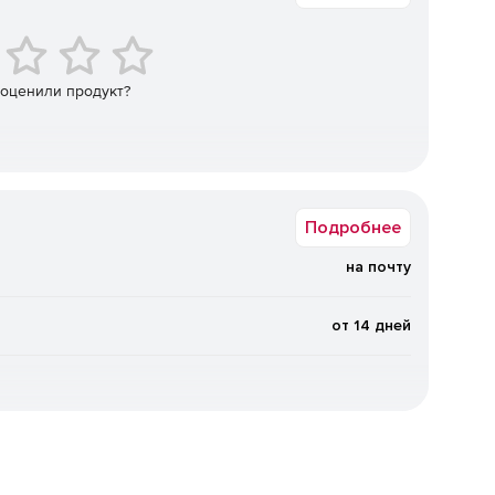
ограничивать поиск по региону, типу объекта или
антные результаты для конкретного сценария
коммерческие объекты).
 оценили продукт?
ает отправку пакетов запросов, что удобно для
дресов (клиентская база, заказы, точки доставки).
форматах JSON и XML, что упрощает интеграцию с
ания.
Подробнее
ер
на почту
еление координат точек забора и доставки, расчет зон
я адресов при оформлении заказа.
от 14 дней
клиентской базы, визуализация точек продаж и
го распределения обращений.
е местоположения пользователя по адресу, подбор
оранов, автомобилей), расчёт расстояний.