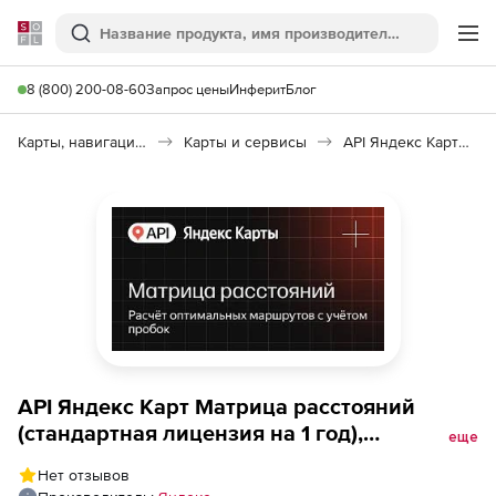
Softline
Поиск
Ме
8 (800) 200-08-60
Запрос цены
Инферит
Блог
Карты, навигация, путешествия
Карты и сервисы
API Яндекс Карт Матрица расстояний
API Яндекс Карт Матрица расстояний
(стандартная лицензия на 1 год),
еще
Максимальное количество запросов в
Нет отзывов
сутки до 25000