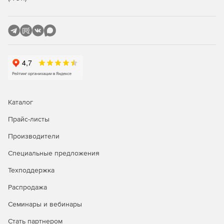
Логистика и курьерские службы: планирование
оптимальных маршрутов для автопарка,
распределение заказов между курьерами, оценка
времени доставки и затрат на топливо.
Сервисы доставки: автоматическое определение зон
покрытия, расчет времени прибытия для клиента,
подбор ближайшего склада или пункта выдачи.
Транспортные и экспедиционные компании:
Каталог
построение маршрутов с учетом габаритов и веса
Прайс-листы
грузов, проверка доступности дорог, исключение
закрытых или проблемных участков.
Производители
Ритейл и дистрибуция: оптимизация связей между
Специальные предложения
складами, распределительными центрами и
магазинами, анализ транспортной доступности точек
Техподдержка
продаж.
Распродажа
Платформы для такси и каршеринга: оценка времени
Семинары и вебинары
подачи автомобиля, прогнозирование длительности
поездки, расчет стоимости по расстоянию и времени.
Стать партнером