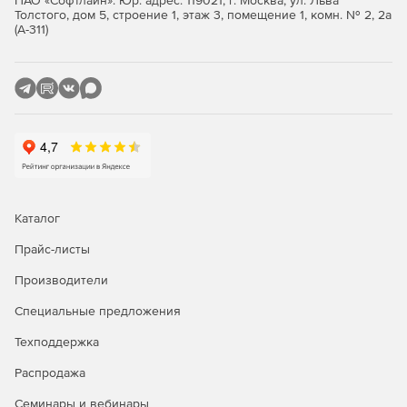
ПАО «Софтлайн». Юр. адрес: 119021, г. Москва, ул. Льва
расстояний»
Толстого, дом 5, строение 1, этаж 3, помещение 1, комн. № 2, 2а
(А-311)
Логистика и курьерские службы: планирование
оптимальных маршрутов для автопарка,
распределение заказов между курьерами, оценка
времени доставки и затрат на топливо.
Сервисы доставки: автоматическое определение зон
покрытия, расчет времени прибытия для клиента,
подбор ближайшего склада или пункта выдачи.
Транспортные и экспедиционные компании:
Каталог
построение маршрутов с учетом габаритов и веса
Прайс-листы
грузов, проверка доступности дорог, исключение
закрытых или проблемных участков.
Производители
Ритейл и дистрибуция: оптимизация связей между
Специальные предложения
складами, распределительными центрами и
магазинами, анализ транспортной доступности точек
Техподдержка
продаж.
Распродажа
Платформы для такси и каршеринга: оценка времени
Семинары и вебинары