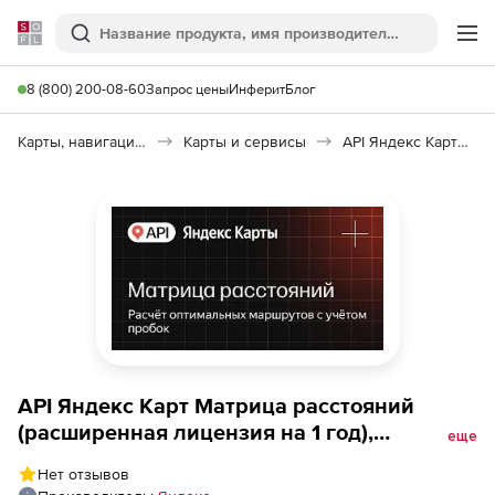
Softline
Поиск
Ме
8 (800) 200-08-60
Запрос цены
Инферит
Блог
Карты, навигация, путешествия
Карты и сервисы
API Яндекс Карт Матрица расстояний
API Яндекс Карт Матрица расстояний
(расширенная лицензия на 1 год),
еще
Максимальное количество запросов в
Нет отзывов
сутки до 25000 с сохранением данных