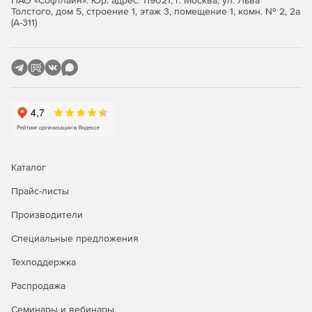
ПАО «Софтлайн». Юр. адрес: 119021, г. Москва, ул. Льва
расстояний»
Толстого, дом 5, строение 1, этаж 3, помещение 1, комн. № 2, 2а
(А-311)
Логистика и курьерские службы: планирование
оптимальных маршрутов для автопарка,
распределение заказов между курьерами, оценка
времени доставки и затрат на топливо.
Сервисы доставки: автоматическое определение зон
покрытия, расчет времени прибытия для клиента,
подбор ближайшего склада или пункта выдачи.
Транспортные и экспедиционные компании:
Каталог
построение маршрутов с учетом габаритов и веса
Прайс-листы
грузов, проверка доступности дорог, исключение
закрытых или проблемных участков.
Производители
Ритейл и дистрибуция: оптимизация связей между
Специальные предложения
складами, распределительными центрами и
магазинами, анализ транспортной доступности точек
Техподдержка
продаж.
Распродажа
Платформы для такси и каршеринга: оценка времени
Семинары и вебинары