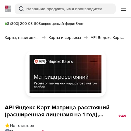
Softline
Поиск
Ме
8 (800) 200-08-60
Запрос цены
Инферит
Блог
Карты, навигация, путешествия
Карты и сервисы
API Яндекс Карт Матрица расстояний
API Яндекс Карт Матрица расстояний
(расширенная лицензия на 1 год),
еще
Максимальное количество запросов в
Нет отзывов
сутки до 200000 с сохранением данных