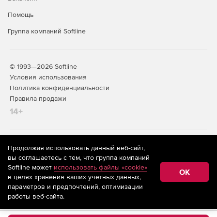
Создание отчетов об уровне оказания услуг.
Помощь
Группа компаний Softline
© 1993—2026 Softline
Условия использования
Политика конфиденциальности
Правила продажи
14+
На информационном ресурсе store.softline.ru применяются
Продолжая использовать данный веб-сайт,
рекомендательные технологии
(информационные технологии
вы соглашаетесь с тем, что группа компаний
предоставления информации на основе сбора,
Softline может
использовать файлы «cookie»
систематизации и анализа сведений, относящихся к
OK
в целях хранения ваших учетных данных,
предпочтениям пользователей сети «Интернет»,
находящихся на территории Российской Федерации)
параметров и предпочтений, оптимизации
работы веб-сайта.