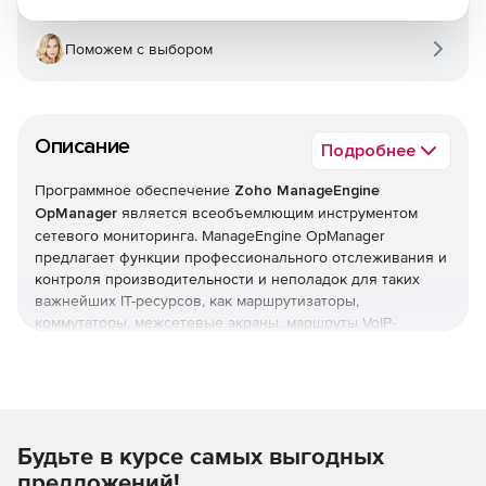
Поможем с выбором
Описание
Подробнее
Программное обеспечение
Zoho ManageEngine
OpManager
является всеобъемлющим инструментом
сетевого мониторинга. ManageEngine OpManager
предлагает функции профессионального отслеживания и
контроля производительности и неполадок для таких
важнейших IT-ресурсов, как маршрутизаторы,
коммутаторы, межсетевые экраны, маршруты VoIP-
вызовов, физические и виртуальные серверы,
контроллеры доменов и другое оборудование IT-
инфраструктуры. ManageEngine OpManager сочетает в
себе простой в использовании интерфейс, который
позволяет быстро устанавливать продукт и реализовать
Будьте в курсе самых выгодных
организационные политики мониторинга в оперативном
режиме и на нескольких устройствах.
предложений!