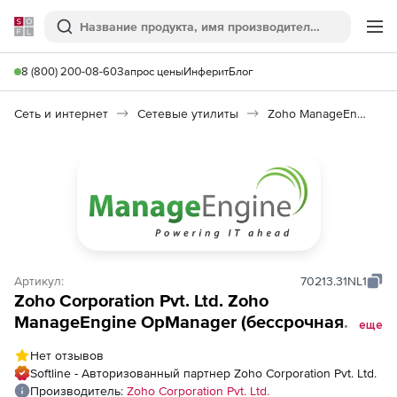
Softline
Поиск
Ме
8 (800) 200-08-60
Запрос цены
Инферит
Блог
Сеть и интернет
Сетевые утилиты
Zoho ManageEngine OpManager
Артикул:
70213.31NL1
Zoho Corporation Pvt. Ltd. Zoho
ManageEngine OpManager (бессрочная
еще
лицензия Lite Edition), fee for 250 Devices
Нет отзывов
Pack
Softline - Авторизованный партнер Zoho Corporation Pvt. Ltd.
Производитель:
Zoho Corporation Pvt. Ltd.