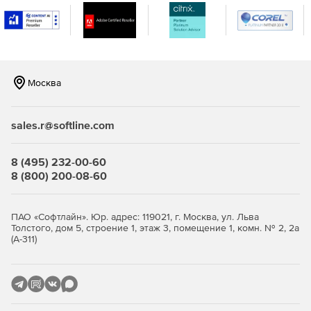
мониторинга серверов Windows, Linux, Solaris, HP UX и
IBM AIX.
Мониторинг виртуализации сервера, поддержка
гипервизоров VMware и Hyper-V. Отслеживание более
10 показателей эффективности.
Москва
Мониторинг важных сервисов и приложений
Microsoft, а именно Exchange, Active Directory, Microsoft
sales.r@softline.com
SQL.
Мониторинг серверов на предмет нагрузки на
8 (495) 232-00-60
центральный процессор, память и жесткий диск,
8 (800) 200-08-60
сервисов, служб Windows, процессов,
пользовательских сценариев, URL (HTTP/HTTPS),
файлов и папок.
ПАО «Софтлайн». Юр. адрес: 119021, г. Москва, ул. Льва
Толстого, дом 5, строение 1, этаж 3, помещение 1, комн. № 2, 2а
(А-311)
Мгновенное решение проблем и устранение неполадок:
Использование разнообразных инструментов
сетевого мониторинга, генерация графиков