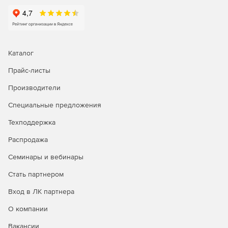
статистики в реальном времени, удаленное
подключение к серверам и браузеру.
Управление рутинными задачами IT-менеджмента и
устранение неполадок первого уровня с помощью
Каталог
автоматизации бизнес-процессов.
Прайс-листы
Автоматизация исправления неполадок; запуск
сценариев самовосстановления и установка патчей.
Производители
Интеграция со службой HelpDesk для
Специальные предложения
автоматического создания билетов-заявок.
Техподдержка
Распродажа
Генерация отчетов:
Семинары и вебинары
Доступ к более 100 шаблонам отчетов для просмотра
Стать партнером
тенденций производительности, использования и
пропускной способности сети.
Вход в ЛК партнера
Отправка отчетов по электронной почте, сохранение
О компании
в форматы XLS, PDF и HTML.
Вакансии