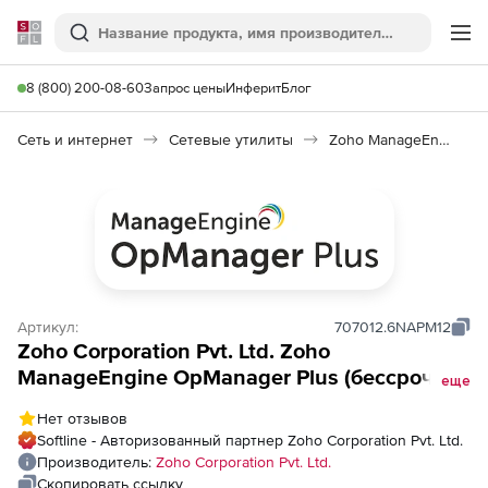
Softline
Поиск
Ме
8 (800) 200-08-60
Запрос цены
Инферит
Блог
Сеть и интернет
Сетевые утилиты
Zoho ManageEngine OpManager Plus
Артикул:
707012.6NAPM12
Zoho Corporation Pvt. Ltd. Zoho
ManageEngine OpManager Plus (бессрочная
еще
лицензия Professional Edition Perpetual
Нет отзывов
Model Single Installation License), fee for
Softline - Авторизованный партнер Zoho Corporation Pvt. Ltd.
WebSphere MQ Monitor Add-on APM Plugin
Производитель:
Zoho Corporation Pvt. Ltd.
Скопировать ссылку