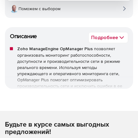
Поможем с выбором
Описание
Подробнее
Zoho ManageEngine OpManager Plus
позволяет
организовать мониторинг работоспособности,
доступности и производительности сети в режиме
реального времени. Используя методы
упреждающего и оперативного мониторинга сети,
OpManager Plus помогает оптимизировать
производительность сети и исключить ошибки в ее
работе.
Zoho ManageEngine OpManager Plus обеспечивает
мониторинг критически важных показателей
работоспособности, доступности сети и устройств, а
Будьте в курсе самых выгодных
также их состояния, включая следующее:
предложений!
Потери пакетов.