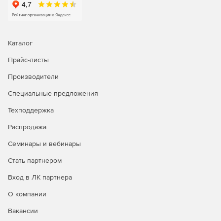
Анализ отчетов об исторических трендах для
эффективного планирования мощностей.
Встроенные инструменты для поиска и устранения
Каталог
неполадок в работе сети.
Прайс-листы
Встроенные инструменты для поиска и устранения
неполадок на первом и втором уровнях сети:
Производители
Специальные предложения
Проверка связи по протоколу ICMP: доступность —
это первое, что следует проверять при сбое
Техподдержка
устройства, поэтому инструмент для проверки связи
позволяет определить, доступно ли устройство, а
Распродажа
также узнать время ответа от него.
Семинары и вебинары
Трассировка маршрута: инструмент трассировки
Стать партнером
маршрута позволяет узнать, является ли причиной
недоступности устройства ошибка в пути к нему, а
Вход в ЛК партнера
также определить точное место, где связь с ним была
прервана. Трассировка маршрута от OpManager до
О компании
устройства назначения, проверка количества
Вакансии
прыжков до отслеживаемого устройства, а также