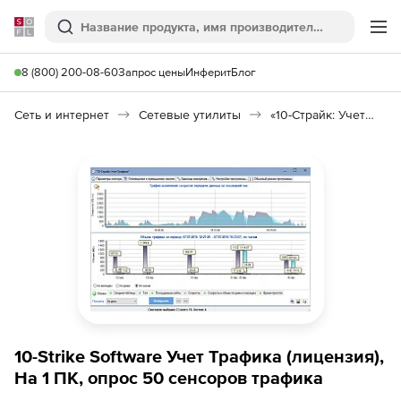
Softline
Поиск
Ме
8 (800) 200-08-60
Запрос цены
Инферит
Блог
Сеть и интернет
Сетевые утилиты
«10-Страйк: Учет Трафика»
10-Strike Software Учет Трафика (лицензия),
На 1 ПК, опрос 50 сенсоров трафика