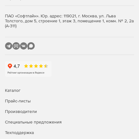
Запись в журнал событий системы.
ПАО «Софтлайн». Юр. адрес: 119021, г. Москва, ул. Льва
Толстого, дом 5, строение 1, этаж 3, помещение 1, комн. № 2, 2а
(А-311)
Кроме того, программа учета трафика может
осуществлять определенные действия при выполнении
условий: запускать программу, выполнять VB- или JS-
сценарий, перезапускать службу, перезагружать
компьютер и т. п.
По мере работы программа накапливает статистику
потребления трафика компьютерами сети. Графики
скорости скачивания или отдачи трафика, таблицы
потребления трафика могут быть построены для любого
Каталог
периода времени или даты.
Прайс-листы
Производители
Специальные предложения
Техподдержка