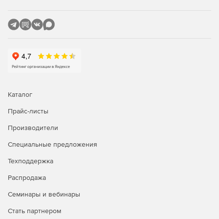
Сигнализация с выдачей на экран, звуком, запуском
приложений, оповещением по электронной почте,
блокировкой и отключением пользователей.
Быстрое и удобное отключение/включение доступа к
сетевым папкам с общим доступом.
Автоматическое отключение пользователей,
скачивающих большие файлы.
Каталог
Прайс-листы
Производители
Специальные предложения
Техподдержка
Распродажа
Семинары и вебинары
Стать партнером