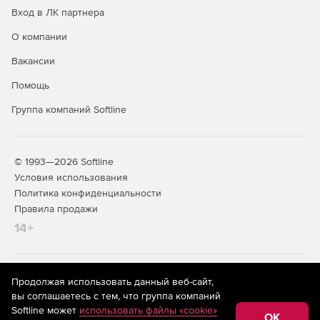
Вход в ЛК партнера
О компании
Вакансии
Помощь
Группа компаний Softline
© 1993—2026 Softline
Условия использования
Политика конфиденциальности
Правила продажи
14+
На информационном ресурсе store.softline.ru применяются
Продолжая использовать данный веб-сайт,
рекомендательные технологии
(информационные технологии
вы соглашаетесь с тем, что группа компаний
предоставления информации на основе сбора,
Softline может
использовать файлы «cookie»
систематизации и анализа сведений, относящихся к
OK