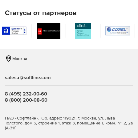
Возможность прослушивать, подсказывать или
присоединяться к разговору сотрудника.
Статусы от партнеров
Анализ работы сотрудников и телефонии
Общий отчет. Основные и критически важные
обобщенные показатели работы телефонии компании
представлены в виде наглядных дашбордов.
Москва
Отчет по сотрудникам и подразделениям.
Возможность сравнивать, оценивать и анализировать
работу со звонками сотрудников и подразделений.
sales.r@softline.com
Детализированные отчеты по работе с клиентами.
Анализ динамики обращений новых клиентов и
8 (495) 232-00-60
работы с ними.
8 (800) 200-08-60
Оценка эффективности своих рекламных кампаний
ПАО «Софтлайн». Юр. адрес: 119021, г. Москва, ул. Льва
Толстого, дом 5, строение 1, этаж 3, помещение 1, комн. № 2, 2а
Интеграция сервиса сквозной аналитики с
(А-311)
рекламными кампаниям.