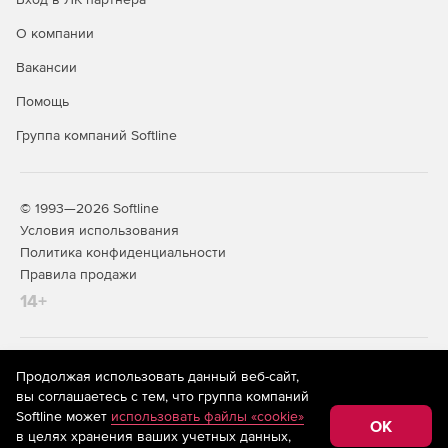
О компании
Вакансии
Помощь
Группа компаний Softline
© 1993—2026 Softline
Условия использования
Политика конфиденциальности
Правила продажи
14+
На информационном ресурсе store.softline.ru применяются
Продолжая использовать данный веб-сайт,
рекомендательные технологии
(информационные технологии
вы соглашаетесь с тем, что группа компаний
предоставления информации на основе сбора,
Softline может
использовать файлы «cookie»
систематизации и анализа сведений, относящихся к
OK
в целях хранения ваших учетных данных,
предпочтениям пользователей сети «Интернет»,