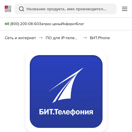
Softline
Поиск
Ме
8 (800) 200-08-60
Запрос цены
Инферит
Блог
Сеть и интернет
ПО для IP-телефонии
БИТ.Phone