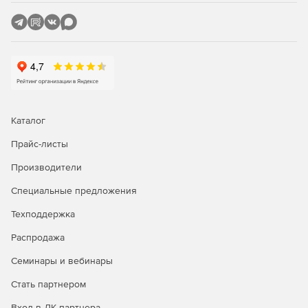
Качество. Повышение продаж своих товаров и услуг.
Аналитика поведения клиентов на сайте.
Оптимизация расходов за счет отключения
неэффективных рекламных кампаний.
Каталог
Прайс-листы
Производители
Специальные предложения
Техподдержка
Распродажа
Семинары и вебинары
Стать партнером
Вход в ЛК партнера