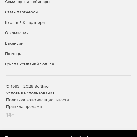
Семинары и вебинары
Стать партнером
Вход в ЛК партнера
О компании
Вакансии
Помощь
Группа компаний Softline
© 1993—2026 Softline
Условия использования
Политика конфиденциальности
Правила продажи
14+
На информационном ресурсе store.softline.ru применяются