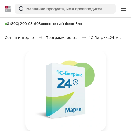
Softline
Поиск
Ме
8 (800) 200-08-60
Запрос цены
Инферит
Блог
Сеть и интернет
Программное обеспечение для создания сайтов
1С-Битрикс24.Маркет