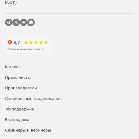
(А-311)
менеджера в работу.
Купите 1С-Битрикс24 у официального дилера Softline
Store по доступной цене.
Каталог
Прайс-листы
Производители
Специальные предложения
Техподдержка
Распродажа
Семинары и вебинары