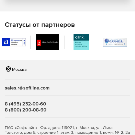
Автоматизация процессов
Простой в освоении визуальный конструктор позволяет
создавать свои бизнес-процессы. С их помощью
Статусы от партнеров
различные действия начнут выполняться уже
автоматически: рассылка писем, согласование
документов, назначение ответственных, генерация
отчетов и многое другое.
Контроль над ситуацией
Москва
Отчеты помогут оценивать скорость и качество работы
менеджеров, прогнозировать рентабельность и выявлять
критичные места. Гибкий конструктор отчетов, а также
sales.r@softline.com
десятки готовых шаблонов уже заложены в Битрикс24.
Руководитель видит результаты по всем направлениям,
менеджер – отчеты только по своим клиентам.
8 (495) 232-00-60
8 (800) 200-08-60
Управление продажами
CRM хранит максимально подробную информацию о
ПАО «Софтлайн». Юр. адрес: 119021, г. Москва, ул. Льва
сделке, что существенно помогает ускорить ввод нового
Толстого, дом 5, строение 1, этаж 3, помещение 1, комн. № 2, 2а