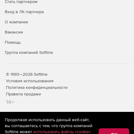
Стать партнером
Вход в ЛК партнера
О компании
Вакансии
Помощь
Группа компаний Softline
© 1993—2026 Softline
Условия использования
Политика конфиденциальности
Правила продажи
14+
Продолжая использовать данный веб-сайт,
На информационном ресурсе store.softline.ru применяются
вы соглашаетесь с тем, что группа компаний
рекомендательные технологии
(информационные технологии
Softline может
использовать файлы «cookie»
предоставления информации на основе сбора,