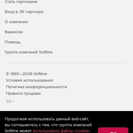
Стать партнером
Вход в ЛК партнера
О компании
Вакансии
Помощь
Группа компаний Softline
© 1993—2026 Softline
Условия использования
Политика конфиденциальности
Правила продажи
14+
Продолжая использовать данный веб-сайт,
На информационном ресурсе store.softline.ru применяются
вы соглашаетесь с тем, что группа компаний
рекомендательные технологии
(информационные технологии
Softline может
использовать файлы «cookie»
предоставления информации на основе сбора,