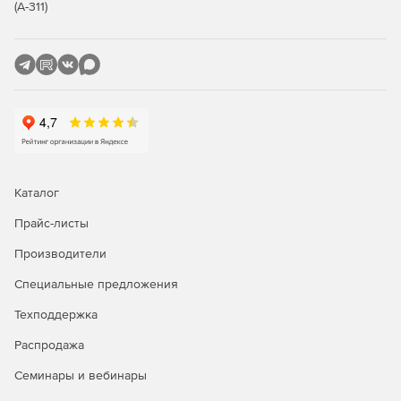
(А-311)
менеджера в работу.
Купите 1С-Битрикс24 у официального дилера Softline
Store по доступной цене.
Каталог
Прайс-листы
Производители
Специальные предложения
Техподдержка
Распродажа
Семинары и вебинары