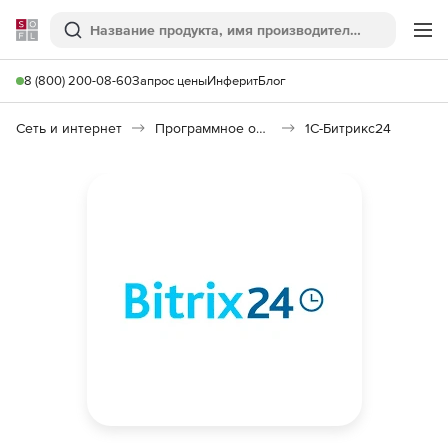
Softline
Поиск
Ме
8 (800) 200-08-60
Запрос цены
Инферит
Блог
Сеть и интернет
Программное обеспечение для создания сайтов
1С-Битрикс24