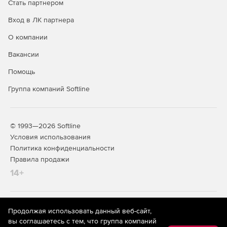
Стать партнером
Вход в ЛК партнера
О компании
Вакансии
Помощь
Группа компаний Softline
© 1993—2026 Softline
Условия использования
Политика конфиденциальности
Правила продажи
14+
На информационном ресурсе store.softline.ru применяются
Продолжая использовать данный веб-сайт,
рекомендательные технологии
(информационные технологии
вы соглашаетесь с тем, что группа компаний
предоставления информации на основе сбора,