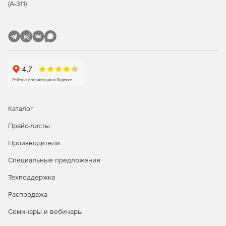
(А-311)
менеджера в работу.
Купите 1С-Битрикс24 у официального дилера Softline
Store по доступной цене.
Каталог
Прайс-листы
Производители
Специальные предложения
Техподдержка
Распродажа
Семинары и вебинары