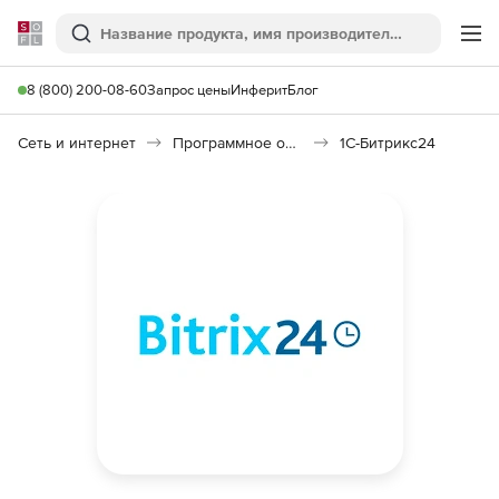
Softline
Поиск
Ме
8 (800) 200-08-60
Запрос цены
Инферит
Блог
Сеть и интернет
Программное обеспечение для создания сайтов
1С-Битрикс24