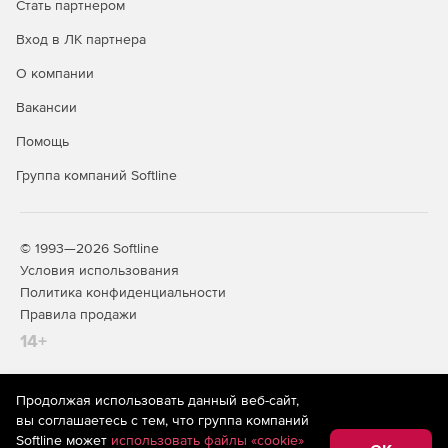
Стать партнером
Вход в ЛК партнера
О компании
Вакансии
Помощь
Группа компаний Softline
© 1993—2026 Softline
Условия использования
Политика конфиденциальности
Правила продажи
14+
Продолжая использовать данный веб-сайт,
На информационном ресурсе store.softline.ru применяются
вы соглашаетесь с тем, что группа компаний
рекомендательные технологии
(информационные технологии
Softline может
использовать файлы «cookie»
предоставления информации на основе сбора,