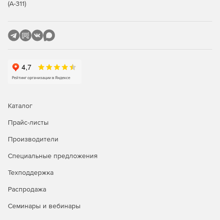
(А-311)
менеджера в работу.
Купите 1С-Битрикс24 у официального дилера Softline
Store по доступной цене.
Каталог
Прайс-листы
Производители
Специальные предложения
Техподдержка
Распродажа
Семинары и вебинары