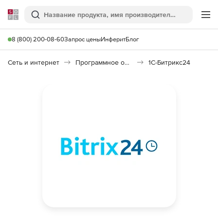
Softline
Поиск
Ме
8 (800) 200-08-60
Запрос цены
Инферит
Блог
Сеть и интернет
Программное обеспечение для создания сайтов
1С-Битрикс24