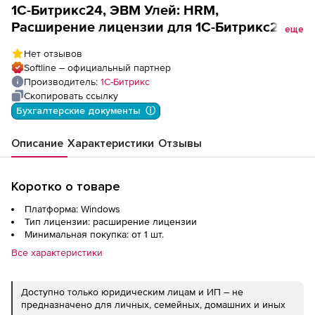
1С-Битрикс24, ЭВМ Улей: HRM,
Расширение лицензии для 1С-Битрикс24
еще
Энтерпрайз (холдинг HRM), Управление
Нет отзывов
целями (1000 пользователей, льготное
Softline – официальный партнер
продление)
Производитель:
1С-Битрикс
Скопировать ссылку
Бухгалтерские документы  ⓘ
Описание
Характеристики
Отзывы
Коротко о товаре
Платформа: Windows
Тип лицензии: расширение лицензии
Минимальная покупка: от 1 шт.
Все характеристики
Доступно только юридическим лицам и ИП – не
предназначено для личных, семейных, домашних и иных