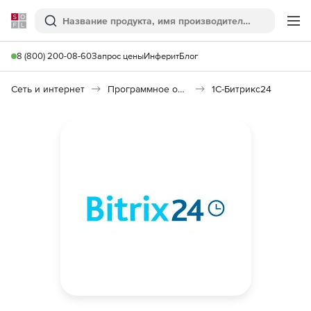
Softline
Поиск
Ме
8 (800) 200-08-60
Запрос цены
Инферит
Блог
Сеть и интернет
Программное обеспечение для создания сайтов
1С-Битрикс24