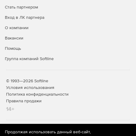
Стать партнером
Вход в ЛК партнера
О компании
Вакансии
Помощь
Группа компаний Softline
© 1993—2026 Softline
Условия использования
Политика конфиденциальности
Правила продажи
14+
На информационном ресурсе store.softline.ru применяются
Продолжая использовать данный веб-сайт,
рекомендательные технологии
(информационные технологии