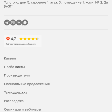
сделке, что существенно помогает ускорить ввод нового
Толстого, дом 5, строение 1, этаж 3, помещение 1, комн. № 2, 2а
(А-311)
менеджера в работу.
Купите 1С-Битрикс24 у официального дилера Softline
Store по доступной цене.
Каталог
Прайс-листы
Производители
Специальные предложения
Техподдержка
Распродажа
Семинары и вебинары