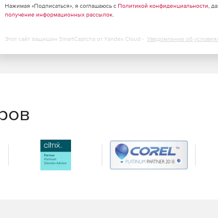
Нажимая «Подписаться», я соглашаюсь с
Политикой конфиденциальности
, д
получение информационных рассылок
.
Этот сайт защищен SmartCaptcha от Yandex Cloud -
Уведомление об условия
еров