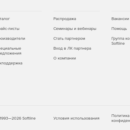
талог
Распродажа
Вакансии
айс-листы
Семинары и вебинары
Помощь
оизводители
Стать партнером
Группа к
Softline
пециальные
Вход в ЛК партнера
редложения
О компании
хподдержка
Политика
Условия использования
1993—2026 Softline
конфиден