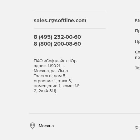
sales.r@softline.com
Ка
Пр
8 (495) 232-00-60
Пр
8 (800) 200-08-60
С
п
ПАО «Софтлайн». Юр.
адрес: 119021, г.
Те
Москва, ул. Льва
Толстого, дом 5,
строение 1, этаж 3,
помещение 1, комн. №
2, 2а (А-311)
Москва
© 