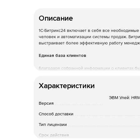
Описание
1С-Битрикс24 включает в себя все необходимые 
человек и автоматизации системы продаж. Битри
выстраивает более эффективную работу менедж
Единая база клиентов
Благодаря собранной информации о клиентах буд
базу по заданным критериям и выбрать свою стр
Характеристики
Интеграция с 1C
ЭВМ Улей: HRM
Возможность интегрировать свой Битрикс24 с «1
Версия
Управление торговлей» для получения в CRM ак
ценам «свежего» прайс-листа.
Способ доставки
Тип лицензии
Контакт-центр
Срок действия
Клиенты могут обращаются через популярные ме