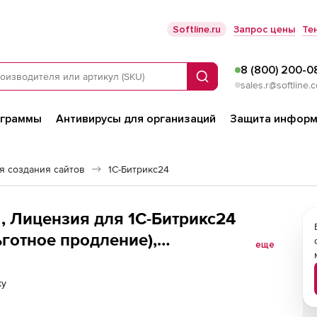
Softline.ru
Запрос цены
Те
8 (800) 200-0
Поиск
sales.r@softline.
ограммы
Антивирусы для организаций
Защита информ
я создания сайтов
1С-Битрикс24
, Лицензия для 1С-Битрикс24
готное продление),
еще
ку