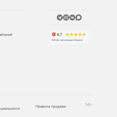
омпаний
14+
Правила продажи
циальности