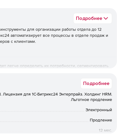
Подробнее
инструменты для организации работы отдела до 12
кс24 автоматизирует все процессы в отделе продаж и
еров с клиентами.
ет легче определить их потребности, сегментировать
атегию работы с каждым из сегментов.
Подробнее
. Лицензия для 1С-Битрикс24 Энтерпрайз. Холдинг HRM.
С: Зарплата и Управление Персоналом» и «1С:
Льготное продление
туальных данных по сотрудникам, товарным остаткам и
Электронный
Продление
12 мес.
ссенджеры, со страничек в социальных сетях, через