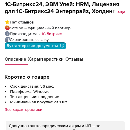
1С-Битрикс24, ЭВМ Улей: HRM, Лицензия
для 1С-Битрикс24 Энтерпрайз, Холдинг-36
еще
HRM (льготное продление), на 36 месяцев
Нет отзывов
Softline – официальный партнер
Производитель:
1С-Битрикс
Скопировать ссылку
Бухгалтерские документы  ⓘ
Описание
Характеристики
Отзывы
Коротко о товаре
Срок действия: 36 мес.
Платформа: Windows
Тип лицензии: продление
Минимальная покупка: от 1 шт.
Все характеристики
Доступно только юридическим лицам и ИП – не