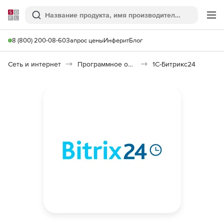
Softline
Поиск
Ме
8 (800) 200-08-60
Запрос цены
Инферит
Блог
Сеть и интернет
Программное обеспечение для создания сайтов
1С-Битрикс24