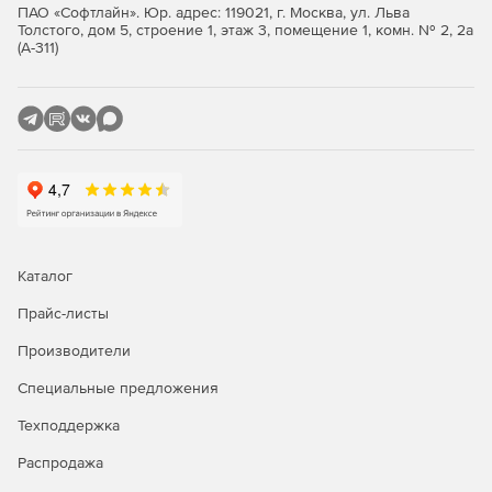
CRM хранит максимально подробную информацию о
ПАО «Софтлайн». Юр. адрес: 119021, г. Москва, ул. Льва
сделке, что существенно помогает ускорить ввод нового
Толстого, дом 5, строение 1, этаж 3, помещение 1, комн. № 2, 2а
(А-311)
менеджера в работу.
Купите 1С-Битрикс24 у официального дилера Softline
Store по доступной цене.
Каталог
Прайс-листы
Производители
Специальные предложения
Техподдержка
Распродажа