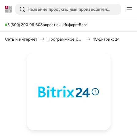
Softline
Поиск
Ме
8 (800) 200-08-60
Запрос цены
Инферит
Блог
Сеть и интернет
Программное обеспечение для создания сайтов
1С-Битрикс24