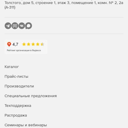
сделке, что существенно помогает ускорить ввод нового
Толстого, дом 5, строение 1, этаж 3, помещение 1, комн. № 2, 2а
(А-311)
менеджера в работу.
Купите 1С-Битрикс24 у официального дилера Softline
Store по доступной цене.
Каталог
Прайс-листы
Производители
Специальные предложения
Техподдержка
Распродажа
Семинары и вебинары