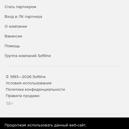
Стать партнером
Вход в ЛК партнера
О компании
Вакансии
Помощь
Группа компаний Softline
© 1993—2026 Softline
Условия использования
Политика конфиденциальности
Правила продажи
14+
На информационном ресурсе store.softline.ru применяются
Продолжая использовать данный веб-сайт,
рекомендательные технологии
(информационные технологии