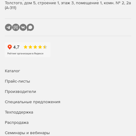
сделке, что существенно помогает ускорить ввод нового
Толстого, дом 5, строение 1, этаж 3, помещение 1, комн. № 2, 2а
(А-311)
менеджера в работу.
Купите 1С-Битрикс24 у официального дилера Softline
Store по доступной цене.
Каталог
Прайс-листы
Производители
Специальные предложения
Техподдержка
Распродажа
Семинары и вебинары