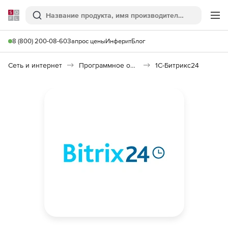
Softline
Поиск
Ме
8 (800) 200-08-60
Запрос цены
Инферит
Блог
Сеть и интернет
Программное обеспечение для создания сайтов
1С-Битрикс24