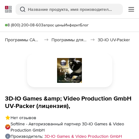
Softline
Поиск
Ме
8 (800) 200-08-60
Запрос цены
Инферит
Блог
Программы САПР и ГИС
Программы для дизайна, визуализации и анимации
3D-IO UV-Packer
3D-IO Games &amp; Video Production GmbH
UV-Packer (лицензия),
Нет отзывов
Softline - Авторизованный партнер 3D-IO Games & Video
Production GmbH
Производитель:
3D-IO Games & Video Production GmbH