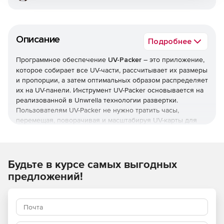
Описание
Подробнее
Программное обеспечение
UV-Packer
– это приложение,
которое собирает все UV-части, рассчитывает их размеры
и пропорции, а затем оптимальных образом распределяет
их на UV-панели. Инструмент UV-Packer основывается на
реализованной в Unwrella технологии развертки.
Пользователям UV-Packer не нужно тратить часы,
перемещая, поворачивая и масштабируя UV-карты для
того, чтобы использовать всю область отображения, –
UV-Packer делает это автоматически за несколько секунд.
Программа UV-Packer не только перемещает и
поворачивает UV-части, но также принимает во внимание
Будьте в курсе самых выгодных
область поверхности сетки и масштабирует части
предложений!
независимо друг от друга. Это позволяет достигать
однородности распределения пикселей. UV-Packer
предлагает полную поддержку систем Autodesk 3ds Max
2012 и Autodesk 3ds Max Design 2012 (32- и 64-разрядной
архитектур).