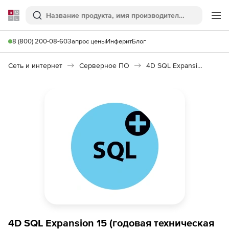
Softline
Поиск
Ме
8 (800) 200-08-60
Запрос цены
Инферит
Блог
Сеть и интернет
Серверное ПО
4D SQL Expansion 15
4D SQL Expansion 15 (годовая техническая