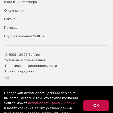
Вход в ЛК партнера
О компании
Вакансии
Помощь
Группа компаний Softline
© 1993—2026 Softline
Условия использования
Политика конфиденциальности
Правила продажи
14+
Продолжая использовать данный веб-сайт,
На информационном ресурсе store.softline.ru применяются
вы соглашаетесь с тем, что группа компаний
рекомендательные технологии
(информационные технологии
Softline может
использовать файлы «cookie»
предоставления информации на основе сбора,
OK
в целях хранения ваших учетных данных,
систематизации и анализа сведений, относящихся к
предпочтениям пользователей сети «Интернет»,