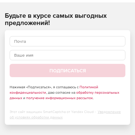
Лицензия 4D SQL Expansion основана на числе
процессоров. Одна лицензия предназначена для
Будьте в курсе самых выгодных
использования двух центральных процессоров.
Например, если у сервера 4 процессора, то необходимо 2
предложений!
лицензии независимо от числа ядер в каждом
процессоре.
ПОДПИСАТЬСЯ
Нажимая «Подписаться», я соглашаюсь с
Политикой
конфиденциальности
, даю согласие на
обработку персональных
данных
и
получение информационных рассылок
.
Этот сайт защищен SmartCaptcha от Yandex Cloud -
Уведомление
об условиях обработки данных