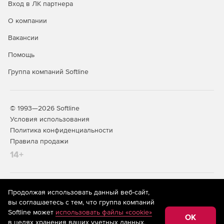
Вход в ЛК партнера
О компании
Вакансии
Помощь
Группа компаний Softline
© 1993—2026 Softline
Условия использования
Политика конфиденциальности
Правила продажи
14+
На информационном ресурсе store.softline.ru применяются
Продолжая использовать данный веб-сайт,
рекомендательные технологии
(информационные технологии
вы соглашаетесь с тем, что группа компаний
предоставления информации на основе сбора,
Softline может
использовать файлы «cookie»
систематизации и анализа сведений, относящихся к
OK
в целях хранения ваших учетных данных,
предпочтениям пользователей сети «Интернет»,