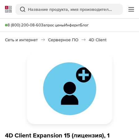
Softline
Поиск
Ме
8 (800) 200-08-60
Запрос цены
Инферит
Блог
Сеть и интернет
Серверное ПО
4D Client
4D Client Expansion 15 (лицензия), 1