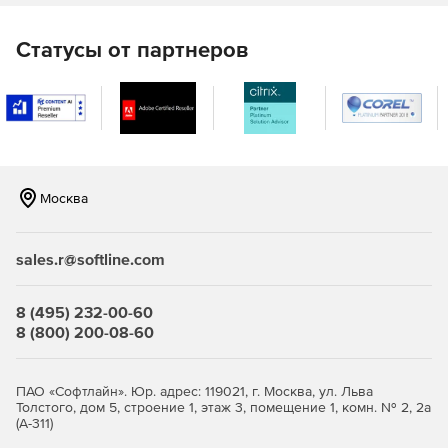
Решение позволяет сделать свой бизнес мобильным и
развертывать приложение на смартфонах, планшетах, в
Интернете или на настольных компьютерах. 4D – это
Статусы от партнеров
мультиплатформенная среда для macOS и Windows.
Доступность
Благодаря высокоэффективной среде разработки и
чрезвычайно низкой стоимости администрирования 4D
является наиболее рентабельной платформой для
разработки и развертывания на рынке.
Москва
Масштабируемость
sales.r@softline.com
Приложения масштабируются по мере роста и могут
обслужить все большее число пользователей за счет
сверхбыстрого ядра базы данных и мощностей
8 (495) 232-00-60
современного оборудования для поддержки сотен
8 (800) 200-08-60
пользователей настольных компьютеров и тысяч
пользователей Интернета и мобильных устройств.
ПАО «Софтлайн». Юр. адрес: 119021, г. Москва, ул. Льва
Толстого, дом 5, строение 1, этаж 3, помещение 1, комн. № 2, 2а
(А-311)