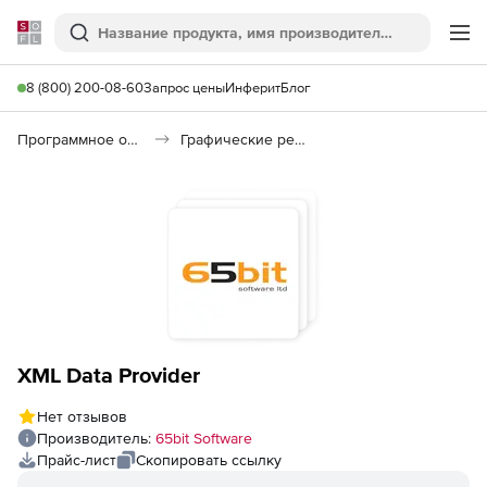
Softline
Поиск
Ме
8 (800) 200-08-60
Запрос цены
Инферит
Блог
Программное обеспечение для графики и дизайна
Графические редакторы
XML Data Provider
Нет отзывов
Производитель:
65bit Software
Прайс-лист
Скопировать ссылку