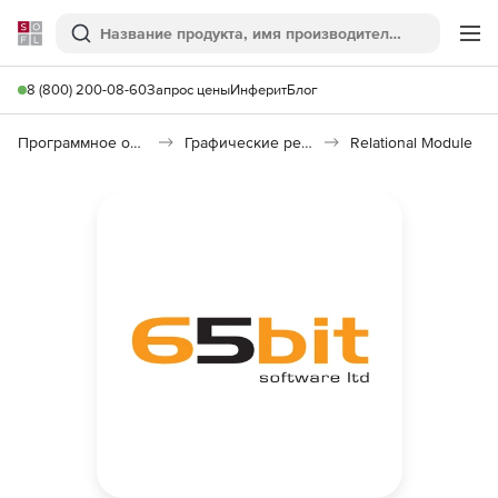
Softline
Поиск
Ме
8 (800) 200-08-60
Запрос цены
Инферит
Блог
Программное обеспечение для графики и дизайна
Графические редакторы
Relational Module