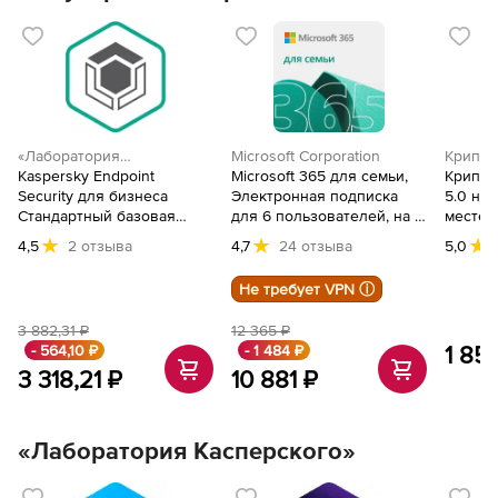
«Лаборатория
Microsoft Corporation
Крипто
Касперского»
Kaspersky Endpoint
Microsoft 365 для семьи,
Крипто
Security для бизнеса
Электронная подписка
5.0 на
Стандартный базовая
для 6 пользователей, на 1
месте н
лицензия на 1 год.
год, 6GQ-00084
4,5
2 отзыва
4,7
24 отзыва
5,0
Количество узлов,
KL4863RAKFS
Не требует VPN ⓘ
3 882,31 ₽
12 365 ₽
- 564,10 ₽
- 1 484 ₽
1 85
3 318,21 ₽
10 881 ₽
«Лаборатория Касперского»