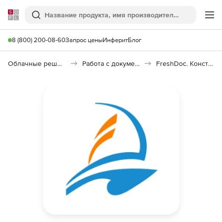
Softline
Поиск
Ме
8 (800) 200-08-60
Запрос цены
Инферит
Блог
Облачные решения (SaaS)
Работа с документами (SaaS)
FreshDoc. Конструктор документов