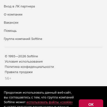
Вход в ЛК партнера
О компании
Вакансии
Помощь
Группа компаний Softline
© 1993—2026 Softline
Условия использования
Политика конфиденциальности
Правила продажи
14+
Продолжая использовать данный веб-сайт,
На информационном ресурсе store.softline.ru применяются
вы соглашаетесь с тем, что группа компаний
рекомендательные технологии
(информационные технологии
Softline может
использовать файлы «cookie»
предоставления информации на основе сбора,
OK
в целях хранения ваших учетных данных,
систематизации и анализа сведений, относящихся к