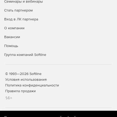
Семинары и вебинары
Интеграция с DLP и SIEM.
Стать партнером
Вход в ЛК партнера
Специальные службы (встроены в
продукт и входят в его стоимость):
О компании
Вакансии
Почтовый сервер.
Помощь
IP-телефония.
Группа компаний Softline
Контент-фильтр.
Дополнительные модули:
© 1993—2026 Softline
Условия использования
Антивирус Kaspersky.
Политика конфиденциальности
Правила продажи
Антиспам Kaspersky.
14+
Kaspersky Suricata Rules Feed.
Garnet Web Filter - модуль категоризации трафика.
На информационном ресурсе store.softline.ru применяются