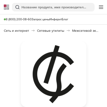
Softline
Поиск
Ме
8 (800) 200-08-60
Запрос цены
Инферит
Блог
Сеть и интернет
Сетевые утилиты
Межсетевой экран ИКС