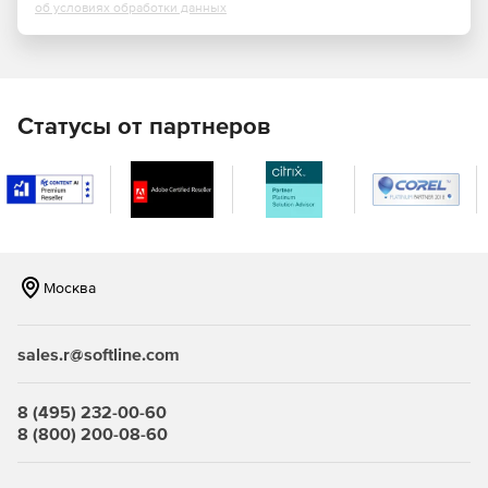
об условиях обработки данных
Фильтрация контента.
Учет трафика.
Статусы от партнеров
Профили защиты:
Межсетевых экранов типа «А» 4-ого класса
(ИТ.МЭ.А4.ПЗ).
Межсетевых экранов типа «Б» 4-ого класса
(ИТ.МЭ.Б4.ПЗ).
Москва
СОВ уровня cети 4-ого класса (ИТ.СОВ.С4.ПЗ).
Кому подходит межсетевой экран ИКС ФСТЭК?
sales.r@softline.com
Государственные информационные системы до 1
8 (495) 232-00-60
класса защищенности включительно.
8 (800) 200-08-60
Информационные системы персональных данных до 1
уровня защищенности включительно.