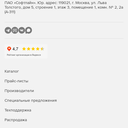
ПАО «Софтлайн». Юр. адрес: 119021, г. Москва, ул. Льва
Толстого, дом 5, строение 1, этаж 3, помещение 1, комн. № 2, 2а
Значимые объекты критической информационной
(А-311)
инфраструктуры 1 категории.
Автоматизированные системы управления
производственными и технологическими процессами
1 класса защищенности.
Информационные системы общего пользования 2
класса.
Интернет-Шлюз ИКС Стандарт
Каталог
Функции ИКС Стандарт:
Прайс-листы
Производители
Защита сети.
Специальные предложения
Авторизация пользователей.
Техподдержка
Контентная фильтрация.
Распродажа
Анализ и оптимизация трафика.